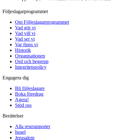
Följeslagarprogrammet
Om Följeslagarprogrammet
Vad gör vi
Vad vill vi
Vad ser vi
Var finns vi
Historik
Organisationen
Ord och begrepp
Integritetspolicy
Engagera dig
Bli följeslagare
Boka föredrag
Agera!
Stöd oss
Berättelser
Alla reserapporter
Israel
Jerusalem