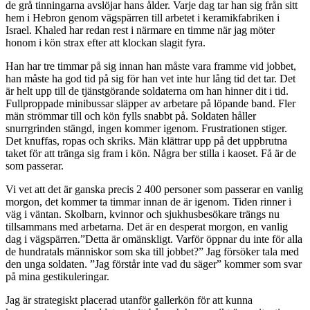
de grå tinningarna avslöjar hans ålder. Varje dag tar han sig från sitt
hem i Hebron genom vägspärren till arbetet i keramikfabriken i
Israel. Khaled har redan rest i närmare en timme när jag möter
honom i kön strax efter att klockan slagit fyra.
Han har tre timmar på sig innan han måste vara framme vid jobbet,
han måste ha god tid på sig för han vet inte hur lång tid det tar. Det
är helt upp till de tjänstgörande soldaterna om han hinner dit i tid.
Fullproppade minibussar släpper av arbetare på löpande band. Fler
män strömmar till och kön fylls snabbt på. Soldaten håller
snurrgrinden stängd, ingen kommer igenom. Frustrationen stiger.
Det knuffas, ropas och skriks. Män klättrar upp på det uppbrutna
taket för att tränga sig fram i kön. Några ber stilla i kaoset. Få är de
som passerar.
Vi vet att det är ganska precis 2 400 personer som passerar en vanlig
morgon, det kommer ta timmar innan de är igenom. Tiden rinner i
väg i väntan. Skolbarn, kvinnor och sjukhusbesökare trängs nu
tillsammans med arbetarna. Det är en desperat morgon, en vanlig
dag i vägspärren.”Detta är omänskligt. Varför öppnar du inte för alla
de hundratals människor som ska till jobbet?” Jag försöker tala med
den unga soldaten. ”Jag förstår inte vad du säger” kommer som svar
på mina gestikuleringar.
Jag är strategiskt placerad utanför gallerkön för att kunna