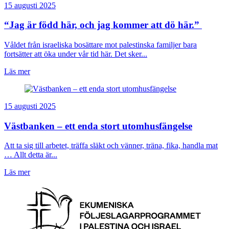
15 augusti 2025
“Jag är född här, och jag kommer att dö här.”
Våldet från israeliska bosättare mot palestinska familjer bara
fortsätter att öka under vår tid här. Det sker...
Läs mer
15 augusti 2025
Västbanken – ett enda stort utomhusfängelse
Att ta sig till arbetet, träffa släkt och vänner, träna, fika, handla mat
… Allt detta är...
Läs mer