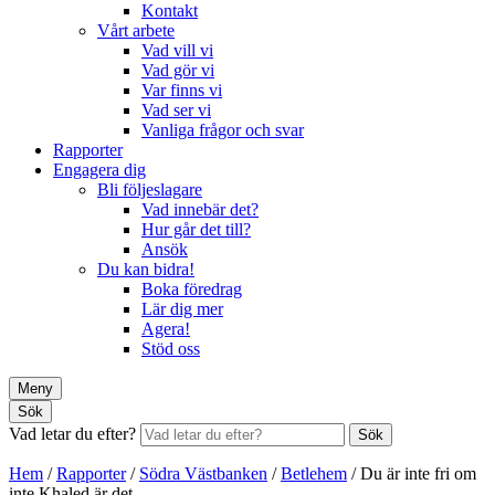
Kontakt
Vårt arbete
Vad vill vi
Vad gör vi
Var finns vi
Vad ser vi
Vanliga frågor och svar
Rapporter
Engagera dig
Bli följeslagare
Vad innebär det?
Hur går det till?
Ansök
Du kan bidra!
Boka föredrag
Lär dig mer
Agera!
Stöd oss
Meny
Sök
Vad letar du efter?
Sök
Hem
/
Rapporter
/
Södra Västbanken
/
Betlehem
/
Du är inte fri om
inte Khaled är det