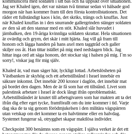
kommunicera med soldaten i sitt bås och ha uppsikt över situationen.
Jag ser Khaled igen, det var nästan två timmar sedan vi hälsade god
morgon när han kommer fram till den första kontrollstationen. Det
råder ett fullständigt kaos i kön, det skriks, trängs och knuffas. Just
när Khaled knuffas in i den snurrande gallergrinden stänger soldaten
av den så att den stannar med en stöt. Khaled slår huvudet i
järnbalken, den 19-åriga kvinnliga soldaten skrattar. Hela situationen
är ovärdig och grym, det skär i mitt hjärta. Jag vill gå fram till
honom och lägga handen på hans axel men taggtråd och galler
skiljer oss åt. Han tittar istället på mig med nedslagen blick. Jag
hittar inga ord att säga honom, det stockar sig i halsen på mig. I´m so
sorry!, viskar jag för mig själv.
Khaled är, vad man säger här, lyckligt lottad. Arbetslösheten på
Västbanken är skyhög och ett arbetstillstånd i Israel innebär en
säkrare inkomst. Det innebär 200 kronor i daglön, det innebär mat
på bordet den dagen. Men de är få som har ett tillstånd. Livet som
palestinsk arbetare i Israel är dock långt ifrån oproblematiskt.
Arbetstillståndet är knutet till arbetsgivaren som har makten att ta det
ifrån dig efter eget tycke, framförallt om du inte kommer i tid. Varje
dag ska de ta sig genom förödmjukelsen i den militära vägspärren
utan vetskap om det kommer ta en halvtimme eller en halvdag.
Systemet fungerar så, otrygghet skapar maktlösa individer.
Checkpoint 300 benämns som en vägspärr. I själva verket är det ett