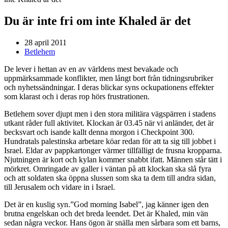
Du är inte fri om inte Khaled är det
28 april 2011
Betlehem
De lever i hettan av en av världens mest bevakade och
uppmärksammade konflikter, men långt bort från tidningsrubriker
och nyhetssändningar. I deras blickar syns ockupationens effekter
som klarast och i deras rop hörs frustrationen.
Betlehem sover djupt men i den stora militära vägspärren i stadens
utkant råder full aktivitet. Klockan är 03.45 när vi anländer, det är
becksvart och isande kallt denna morgon i Checkpoint 300.
Hundratals palestinska arbetare köar redan för att ta sig till jobbet i
Israel. Eldar av pappkartonger värmer tillfälligt de frusna kropparna.
Njutningen är kort och kylan kommer snabbt ifatt. Männen står tätt i
mörkret. Omringade av galler i väntan på att klockan ska slå fyra
och att soldaten ska öppna slussen som ska ta dem till andra sidan,
till Jerusalem och vidare in i Israel.
Det är en kuslig syn.”God morning Isabel”, jag känner igen den
brutna engelskan och det breda leendet. Det är Khaled, min vän
sedan några veckor. Hans ögon är snälla men sårbara som ett barns,