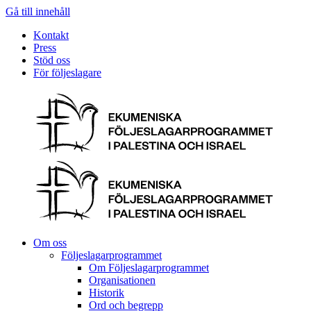
Gå till innehåll
Kontakt
Press
Stöd oss
För följeslagare
Om oss
Följeslagarprogrammet
Om Följeslagarprogrammet
Organisationen
Historik
Ord och begrepp