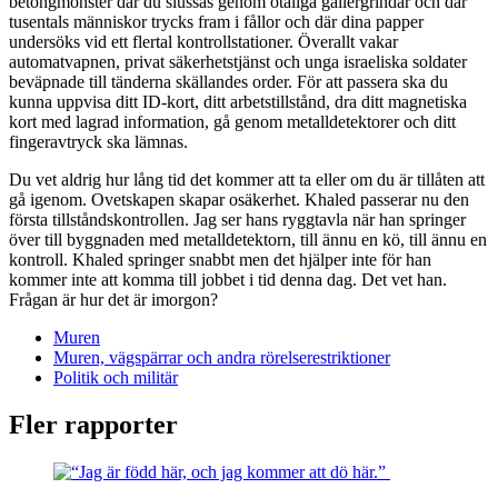
betongmonster där du slussas genom otaliga gallergrindar och där
tusentals människor trycks fram i fållor och där dina papper
undersöks vid ett flertal kontrollstationer. Överallt vakar
automatvapnen, privat säkerhetstjänst och unga israeliska soldater
beväpnade till tänderna skällandes order. För att passera ska du
kunna uppvisa ditt ID-kort, ditt arbetstillstånd, dra ditt magnetiska
kort med lagrad information, gå genom metalldetektorer och ditt
fingeravtryck ska lämnas.
Du vet aldrig hur lång tid det kommer att ta eller om du är tillåten att
gå igenom. Ovetskapen skapar osäkerhet. Khaled passerar nu den
första tillståndskontrollen. Jag ser hans ryggtavla när han springer
över till byggnaden med metalldetektorn, till ännu en kö, till ännu en
kontroll. Khaled springer snabbt men det hjälper inte för han
kommer inte att komma till jobbet i tid denna dag. Det vet han.
Frågan är hur det är imorgon?
Muren
Muren, vägspärrar och andra rörelserestriktioner
Politik och militär
Fler rapporter