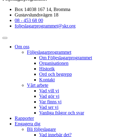
Box 14038 167 14, Bromma
Gustavslundsvägen 18
08 - 453 68 00
foljeslagarprogrammet@skr.org
Om oss
Följeslagarprogrammet
Om Följeslagarprogrammet
Organisationen
Historik
Ord och begrepp
Kontakt
Vårt arbete
Vad vill vi
Vad gör vi
Var finns vi
Vad ser vi
Vanliga frågor och svar
Rapporter
Engagera dig
Bli följeslagare
Vad innebär det?