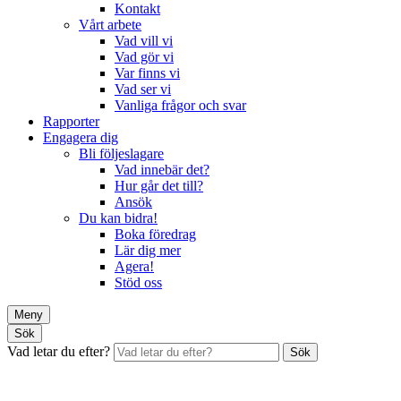
Kontakt
Vårt arbete
Vad vill vi
Vad gör vi
Var finns vi
Vad ser vi
Vanliga frågor och svar
Rapporter
Engagera dig
Bli följeslagare
Vad innebär det?
Hur går det till?
Ansök
Du kan bidra!
Boka föredrag
Lär dig mer
Agera!
Stöd oss
Meny
Sök
Vad letar du efter?
Sök