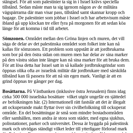
stängsel. För att som palestinier ta sig in i Israel krävs speciella
tillstånd. Sedan måste man ta sig igenom någon av de militära
vägspärrarna där man visar pass, tillstånd samt skannar kropp och
bagage. De palestinier som jobbar i Israel och har arbetsvisum måste
ibland gå upp klockan tre eller fyra på morgonen för att sedan köa
länge för att komma i tid till arbetet.
Sömzonen.
Området mellan den Gröna linjen och muren, det vill
säga de delar av det palestinska området som folket inte kan nå
kallas för sömzonen. Ett problem som uppstått är att jordbrukarna
som bor på den östra sidan om muren men har delar av sina marker
på den västra sidan inte längre kan nå sina marker för att bruka dem.
För att lösa detta har Israel satt in så kallade jordbruksgrindar som
öppnas olika ofta av israelisk militär där jordbrukare med särskilda
tillstånd kan få passera för att nå sin egen mark. Vanligt är att en
grind öppnas tre gånger per dag.
Bosättarna.
På Västbanken (inklusive östra Jerusalem) finns idag
cirka 500 000 israeliska bosättare vilket utgör ungefär en sjättedel
av befolkningen här. (2) Internationell rätt fastslår att det är illegalt
att ockuperande makt flyttar över sin civilbefolkning till ockuperat
område. En del bosättningar är små som mindre bostadsområden
eller samhällen, men andra är stora som städer, med egna sjukhus,
polisstationer, parker och universitet. Dessa är byggda på palestinsk
mark och utvidgas ständigt vilket leder till ytterligare förlorad mark