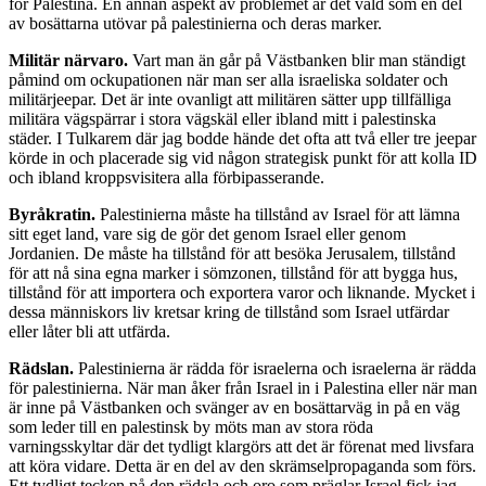
för Palestina. En annan aspekt av problemet är det våld som en del
av bosättarna utövar på palestinierna och deras marker.
Militär närvaro.
Vart man än går på Västbanken blir man ständigt
påmind om ockupationen när man ser alla israeliska soldater och
militärjeepar. Det är inte ovanligt att militären sätter upp tillfälliga
militära vägspärrar i stora vägskäl eller ibland mitt i palestinska
städer. I Tulkarem där jag bodde hände det ofta att två eller tre jeepar
körde in och placerade sig vid någon strategisk punkt för att kolla ID
och ibland kroppsvisitera alla förbipasserande.
Byråkratin.
Palestinierna måste ha tillstånd av Israel för att lämna
sitt eget land, vare sig de gör det genom Israel eller genom
Jordanien. De måste ha tillstånd för att besöka Jerusalem, tillstånd
för att nå sina egna marker i sömzonen, tillstånd för att bygga hus,
tillstånd för att importera och exportera varor och liknande. Mycket i
dessa människors liv kretsar kring de tillstånd som Israel utfärdar
eller låter bli att utfärda.
Rädslan.
Palestinierna är rädda för israelerna och israelerna är rädda
för palestinierna. När man åker från Israel in i Palestina eller när man
är inne på Västbanken och svänger av en bosättarväg in på en väg
som leder till en palestinsk by möts man av stora röda
varningsskyltar där det tydligt klargörs att det är förenat med livsfara
att köra vidare. Detta är en del av den skrämselpropaganda som förs.
Ett tydligt tecken på den rädsla och oro som präglar Israel fick jag