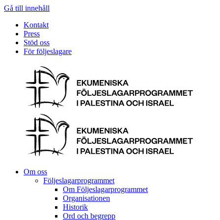
Gå till innehåll
Kontakt
Press
Stöd oss
För följeslagare
Om oss
Följeslagarprogrammet
Om Följeslagarprogrammet
Organisationen
Historik
Ord och begrepp