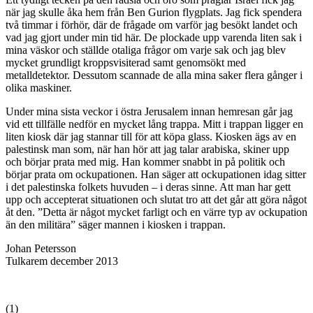
när jag skulle åka hem från Ben Gurion flygplats. Jag fick spendera
två timmar i förhör, där de frågade om varför jag besökt landet och
vad jag gjort under min tid här. De plockade upp varenda liten sak i
mina väskor och ställde otaliga frågor om varje sak och jag blev
mycket grundligt kroppsvisiterad samt genomsökt med
metalldetektor. Dessutom scannade de alla mina saker flera gånger i
olika maskiner.
Under mina sista veckor i östra Jerusalem innan hemresan går jag
vid ett tillfälle nedför en mycket lång trappa. Mitt i trappan ligger en
liten kiosk där jag stannar till för att köpa glass. Kiosken ägs av en
palestinsk man som, när han hör att jag talar arabiska, skiner upp
och börjar prata med mig. Han kommer snabbt in på politik och
börjar prata om ockupationen. Han säger att ockupationen idag sitter
i det palestinska folkets huvuden – i deras sinne. Att man har gett
upp och accepterat situationen och slutat tro att det går att göra något
åt den. ”Detta är något mycket farligt och en värre typ av ockupation
än den militära” säger mannen i kiosken i trappan.
Johan Petersson
Tulkarem december 2013
(1)