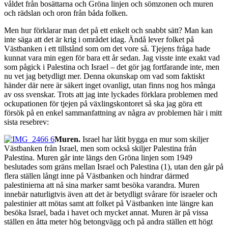
våldet från bosättarna och Gröna linjen och sömzonen och muren
och rädslan och oron från båda folken.
Men hur förklarar man det på ett enkelt och snabbt sätt? Man kan
inte säga att det är krig i området idag. Ändå lever folket på
Västbanken i ett tillstånd som om det vore så. Tjejens fråga hade
kunnat vara min egen för bara ett år sedan. Jag visste inte exakt vad
som pågick i Palestina och Israel – det gör jag fortfarande inte, men
nu vet jag betydligt mer. Denna okunskap om vad som faktiskt
händer där nere är säkert inget ovanligt, utan finns nog hos många
av oss svenskar. Trots att jag inte lyckades förklara problemen med
ockupationen för tjejen på växlingskontoret så ska jag göra ett
försök på en enkel sammanfattning av några av problemen här i mitt
sista resebrev:
Muren.
Israel har låtit bygga en mur som skiljer
Västbanken från Israel, men som också skiljer Palestina från
Palestina. Muren går inte längs den Gröna linjen som 1949
beslutades som gräns mellan Israel och Palestina (1), utan den går på
flera ställen långt inne på Västbanken och hindrar därmed
palestinierna att nå sina marker samt besöka varandra. Muren
innebär naturligtvis även att det är betydligt svårare för israeler och
palestinier att mötas samt att folket på Västbanken inte längre kan
besöka Israel, bada i havet och mycket annat. Muren är på vissa
ställen en åtta meter hög betongvägg och på andra ställen ett högt