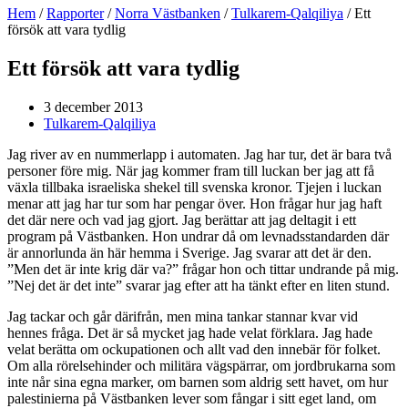
Hem
/
Rapporter
/
Norra Västbanken
/
Tulkarem-Qalqiliya
/
Ett
försök att vara tydlig
Ett försök att vara tydlig
3 december 2013
Tulkarem-Qalqiliya
Jag river av en nummerlapp i automaten. Jag har tur, det är bara två
personer före mig. När jag kommer fram till luckan ber jag att få
växla tillbaka israeliska shekel till svenska kronor. Tjejen i luckan
menar att jag har tur som har pengar över. Hon frågar hur jag haft
det där nere och vad jag gjort. Jag berättar att jag deltagit i ett
program på Västbanken. Hon undrar då om levnadsstandarden där
är annorlunda än här hemma i Sverige. Jag svarar att det är den.
”Men det är inte krig där va?” frågar hon och tittar undrande på mig.
”Nej det är det inte” svarar jag efter att ha tänkt efter en liten stund.
Jag tackar och går därifrån, men mina tankar stannar kvar vid
hennes fråga. Det är så mycket jag hade velat förklara. Jag hade
velat berätta om ockupationen och allt vad den innebär för folket.
Om alla rörelsehinder och militära vägspärrar, om jordbrukarna som
inte når sina egna marker, om barnen som aldrig sett havet, om hur
palestinierna på Västbanken lever som fångar i sitt eget land, om