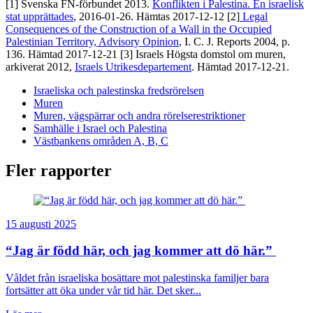
[1] Svenska FN-förbundet 2013.
Konflikten i Palestina. En israelisk
stat upprättades
, 2016-01-26. Hämtas 2017-12-12 [2]
Legal
Consequences of the Construction of a Wall in the Occupied
Palestinian Territory, Advisory Opinion
, I. C. J. Reports 2004, p.
136. Hämtad 2017-12-21 [3] Israels Högsta domstol om muren,
arkiverat 2012,
Israels Utrikesdepartement
. Hämtad 2017-12-21.
Israeliska och palestinska fredsrörelsen
Muren
Muren, vägspärrar och andra rörelserestriktioner
Samhälle i Israel och Palestina
Västbankens områden A, B, C
Fler rapporter
15 augusti 2025
“Jag är född här, och jag kommer att dö här.”
Våldet från israeliska bosättare mot palestinska familjer bara
fortsätter att öka under vår tid här. Det sker...