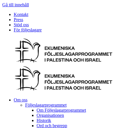
Gå till innehåll
Kontakt
Press
Stöd oss
För följeslagare
Om oss
Följeslagarprogrammet
Om Följeslagarprogrammet
Organisationen
Historik
Ord och begrepp