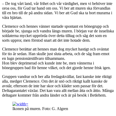
– De tog vårt land, vår frihet och vår värdighet, men vi behöver inte
oroa oss, för Gud tar hand om oss. Vi ber att muren ska förvandlas
till en bro till de på andra sidan. Vi ber att Gud ska ta bort murarna i
våra hjärtan.
Clemence och hennes vänner startade spontant en bönegrupp och
började be, sjunga och vandra längs muren. I början var de israeliska
soldaterna mycket upprörda över detta tilltag och såg det som en
sorts uppror, men förstod snart att det inte hotade dem.
Clemence berättar att hennes man dog mycket hastigt och oväntat
för tio år sedan. Han skulle just sluta arbeta, och de såg fram emot
en lugn pensionärstillvaro tillsammans.
Hon blev deprimerad och kunde inte be, men vännerna i
bönegruppen bad för henne vilket, och det gjorde henne frisk igen.
Gruppen vandrar och ber alla fredagskvällar, fast kanske inte riktigt
alla, medger Clemence. Om det är snö och riktigt kallt kanske de
avstår, eftersom de inte har skor och kläder som passar för det.
Deltagarantalet växlar. Det kan vara allt mellan åtta och åttio. Många
deltagare kommer från andra länder och är på besök i Betlehem.
Ikonen på muren. Foto: G. Algren