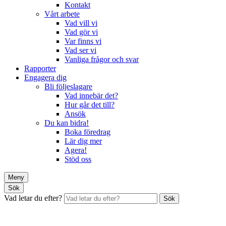
Kontakt
Vårt arbete
Vad vill vi
Vad gör vi
Var finns vi
Vad ser vi
Vanliga frågor och svar
Rapporter
Engagera dig
Bli följeslagare
Vad innebär det?
Hur går det till?
Ansök
Du kan bidra!
Boka föredrag
Lär dig mer
Agera!
Stöd oss
Meny
Sök
Vad letar du efter?
Sök