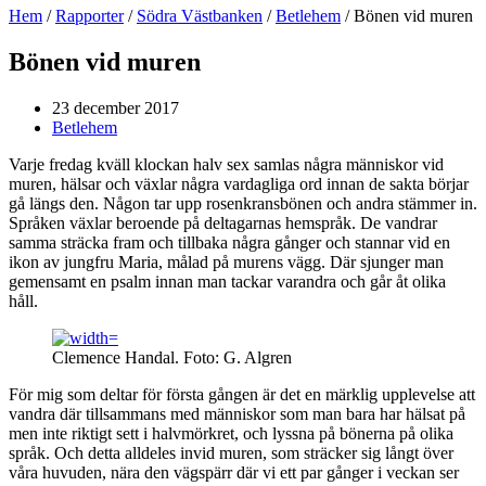
Hem
/
Rapporter
/
Södra Västbanken
/
Betlehem
/
Bönen vid muren
Bönen vid muren
23 december 2017
Betlehem
Varje fredag kväll klockan halv sex samlas några människor vid
muren, hälsar och växlar några vardagliga ord innan de sakta börjar
gå längs den. Någon tar upp rosenkransbönen och andra stämmer in.
Språken växlar beroende på deltagarnas hemspråk. De vandrar
samma sträcka fram och tillbaka några gånger och stannar vid en
ikon av jungfru Maria, målad på murens vägg. Där sjunger man
gemensamt en psalm innan man tackar varandra och går åt olika
håll.
Clemence Handal. Foto: G. Algren
För mig som deltar för första gången är det en märklig upplevelse att
vandra där tillsammans med människor som man bara har hälsat på
men inte riktigt sett i halvmörkret, och lyssna på bönerna på olika
språk. Och detta alldeles invid muren, som sträcker sig långt över
våra huvuden, nära den vägspärr där vi ett par gånger i veckan ser