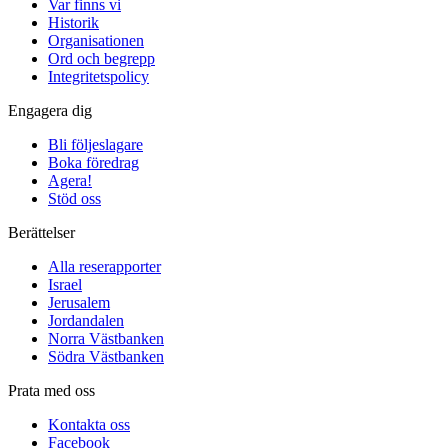
Var finns vi
Historik
Organisationen
Ord och begrepp
Integritetspolicy
Engagera dig
Bli följeslagare
Boka föredrag
Agera!
Stöd oss
Berättelser
Alla reserapporter
Israel
Jerusalem
Jordandalen
Norra Västbanken
Södra Västbanken
Prata med oss
Kontakta oss
Facebook