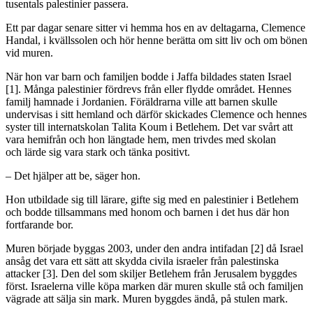
tusentals palestinier passera.
Ett par dagar senare sitter vi hemma hos en av deltagarna, Clemence
Handal, i kvällssolen och hör henne berätta om sitt liv och om bönen
vid muren.
När hon var barn och familjen bodde i Jaffa bildades staten Israel
[1]. Många palestinier fördrevs från eller flydde området. Hennes
familj hamnade i Jordanien. Föräldrarna ville att barnen skulle
undervisas i sitt hemland och därför skickades Clemence och hennes
syster till internatskolan Talita Koum i Betlehem. Det var svårt att
vara hemifrån och hon längtade hem, men trivdes med skolan
och lärde sig vara stark och tänka positivt.
– Det hjälper att be, säger hon.
Hon utbildade sig till lärare, gifte sig med en palestinier i Betlehem
och bodde tillsammans med honom och barnen i det hus där hon
fortfarande bor.
Muren började byggas 2003, under den andra intifadan [2] då Israel
ansåg det vara ett sätt att skydda civila israeler från palestinska
attacker [3]. Den del som skiljer Betlehem från Jerusalem byggdes
först. Israelerna ville köpa marken där muren skulle stå och familjen
vägrade att sälja sin mark. Muren byggdes ändå, på stulen mark.