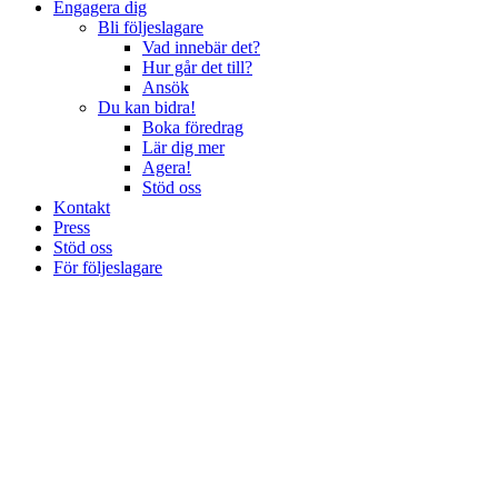
Engagera dig
Bli följeslagare
Vad innebär det?
Hur går det till?
Ansök
Du kan bidra!
Boka föredrag
Lär dig mer
Agera!
Stöd oss
Kontakt
Press
Stöd oss
För följeslagare