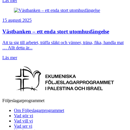
Läs mer
15 augusti 2025
Västbanken – ett enda stort utomhusfängelse
Att ta sig till arbetet, träffa släkt och vänner, träna, fika, handla mat
… Allt detta är...
Läs mer
Följeslagarprogrammet
Om Följeslagarprogrammet
Vad gör vi
Vad vill vi
Vad ser vi