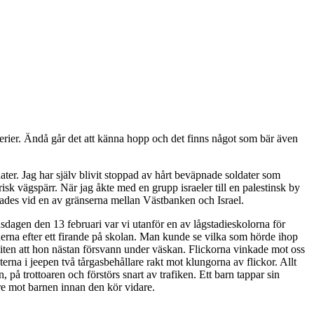
serier. Ändå går det att känna hopp och det finns något som bär även
dater. Jag har själv blivit stoppad av hårt beväpnade soldater som
orisk vägspärr. När jag åkte med en grupp israeler till en palestinsk by
lämnades vid en av gränserna mellan Västbanken och Israel.
nsdagen den 13 februari var vi utanför en av lågstadieskolorna för
nderna efter ett firande på skolan. Man kunde se vilka som hörde ihop
iten att hon nästan försvann under väskan. Flickorna vinkade mot oss
rna i jeepen två tårgasbehållare rakt mot klungorna av flickor. Allt
på trottoaren och förstörs snart av trafiken. Ett barn tappar sin
lare mot barnen innan den kör vidare.