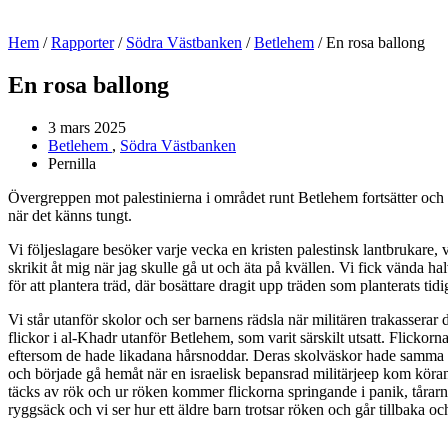
Hem
/
Rapporter
/
Södra Västbanken
/
Betlehem
/
En rosa ballong
En rosa ballong
3 mars 2025
Betlehem
,
Södra Västbanken
Pernilla
Övergreppen mot palestinierna i området runt Betlehem fortsätter och s
när det känns tungt.
Vi följeslagare besöker varje vecka en kristen palestinsk lantbrukare, v
skrikit åt mig när jag skulle gå ut och äta på kvällen. Vi fick vända hal
för att plantera träd, där bosättare dragit upp träden som planterats 
Vi står utanför skolor och ser barnens rädsla när militären trakassera
flickor i al-Khadr utanför Betlehem, som varit särskilt utsatt. Flicko
eftersom de hade likadana hårsnoddar. Deras skolväskor hade samma g
och började gå hemåt när en israelisk bepansrad militärjeep kom köran
täcks av rök och ur röken kommer flickorna springande i panik, tårarna 
ryggsäck och vi ser hur ett äldre barn trotsar röken och går tillbaka 