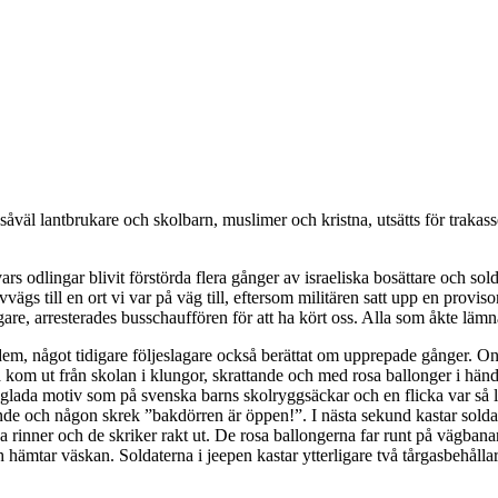
åväl lantbrukare och skolbarn, muslimer och kristna, utsätts för trakas
ars odlingar blivit förstörda flera gånger av israeliska bosättare och sol
vvägs till en ort vi var på väg till, eftersom militären satt upp en provis
tidigare, arresterades busschauffören för att ha kört oss. Alla som åkte 
r dem, något tidigare följeslagare också berättat om upprepade gånger. O
rna kom ut från skolan i klungor, skrattande och med rosa ballonger i hä
lada motiv som på svenska barns skolryggsäckar och en flicka var så l
de och någon skrek ”bakdörren är öppen!”. I nästa sekund kastar soldate
rinner och de skriker rakt ut. De rosa ballongerna far runt på vägbanan, 
och hämtar väskan. Soldaterna i jeepen kastar ytterligare två tårgasbehål