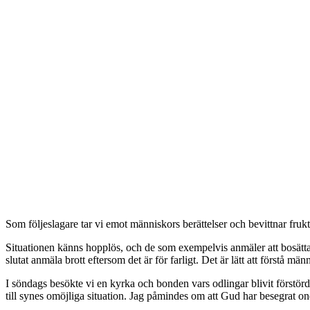
Som följeslagare tar vi emot människors berättelser och bevittnar fruk
Situationen känns hopplös, och de som exempelvis anmäler att bosättare 
slutat anmäla brott eftersom det är för farligt. Det är lätt att förstå mä
I söndags besökte vi en kyrka och bonden vars odlingar blivit förstörd
till synes omöjliga situation. Jag påmindes om att Gud har besegrat 