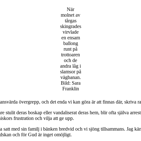
När
molnet av
tårgas
skingrades
virvlade
en ensam
ballong
runt på
trottoaren
och de
andra låg i
slamsor på
vägbanan.
Bild: Sara
Franklin
tansvärda övergrepp, och det enda vi kan göra är att finnas där, skriva
stulit deras boskap eller vandaliserat deras hem, blir ofta själva arrest
nniskors frustration och vilja att ge upp.
a satt med sin familj i bänken bredvid och vi sjöng tillsammans. Jag kä
ondskan och för Gud är inget omöjligt.