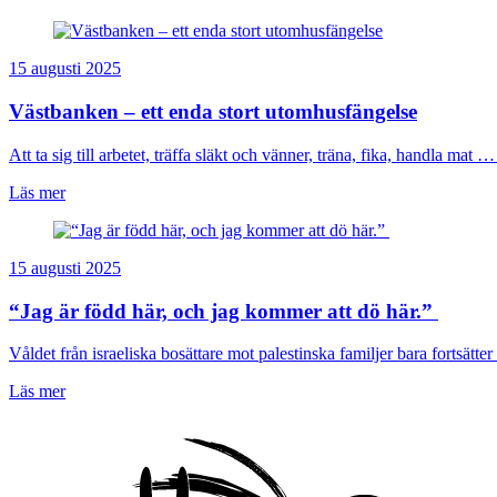
15 augusti 2025
Västbanken – ett enda stort utomhusfängelse
Att ta sig till arbetet, träffa släkt och vänner, träna, fika, handla mat … 
Läs mer
15 augusti 2025
“Jag är född här, och jag kommer att dö här.”
Våldet från israeliska bosättare mot palestinska familjer bara fortsätter 
Läs mer