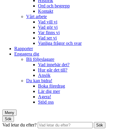
Historik
Ord och begrepp
Kontakt
Vårt arbete
Vad vill vi
Vad gör vi
Var finns vi
Vad ser vi
Vanliga frågor och svar
Rapporter
Engagera dig
Bli följeslagare
Vad innebär det?
Hur går det till?
Ansök
Du kan bidra!
Boka föredrag
Lär dig mer
Agera!
Stöd oss
Meny
Sök
Vad letar du efter?
Sök