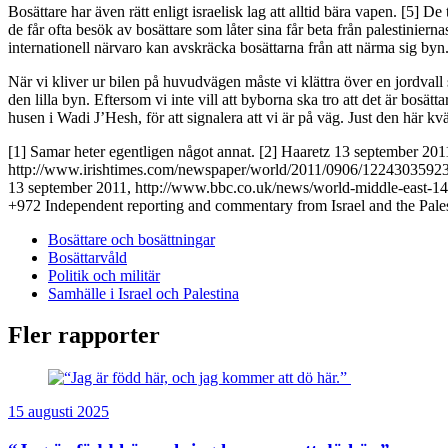
Bosättare har även rätt enligt israelisk lag att alltid bära vapen. [5
de får ofta besök av bosättare som låter sina får beta från palestinierna
internationell närvaro kan avskräcka bosättarna från att närma sig byn
När vi kliver ur bilen på huvudvägen måste vi klättra över en jordvall s
den lilla byn. Eftersom vi inte vill att byborna ska tro att det är bos
husen i Wadi J’Hesh, för att signalera att vi är på väg. Just den här kv
[1] Samar heter egentligen något annat. [2] Haaretz 13 september 20
http://www.irishtimes.com/newspaper/world/2011/0906/1224303592343
13 september 2011, http://www.bbc.co.uk/news/world-middle-east-147
+972 Independent reporting and commentary from Israel and the Palest
Bosättare och bosättningar
Bosättarvåld
Politik och militär
Samhälle i Israel och Palestina
Fler rapporter
15 augusti 2025