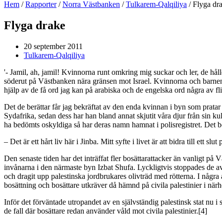
Hem
/
Rapporter
/
Norra Västbanken
/
Tulkarem-Qalqiliya
/
Flyga dr
Flyga drake
20 september 2011
Tulkarem-Qalqiliya
'- Jamil, ah, jamil! Kvinnorna runt omkring mig suckar och ler, de hålle
söderut på Västbanken nära gränsen mot Israel. Kvinnorna och barnen ha
hjälp av de få ord jag kan på arabiska och de engelska ord några av fli
Det de berättar får jag bekräftat av den enda kvinnan i byn som pratar
Sydafrika, sedan dess har han bland annat skjutit våra djur från sin kul
ha bedömts oskyldiga så har deras namn hamnat i polisregistret. Det bety
– Det är ett hårt liv här i Jinba. Mitt syfte i livet är att bidra till ett s
Den senaste tiden har det inträffat fler bosättarattacker än vanligt p
invånarna i den närmaste byn Izbat Shufa. Lyckligtvis stoppades de av 
och dragit upp palestinska jordbrukares olivträd med rötterna. I några a
bosättning och bosättare utkräver då hämnd på civila palestinier i närh
Inför det förväntade utropandet av en självständig palestinsk stat nu i
de fall där bosättare redan använder våld mot civila palestinier.[4]