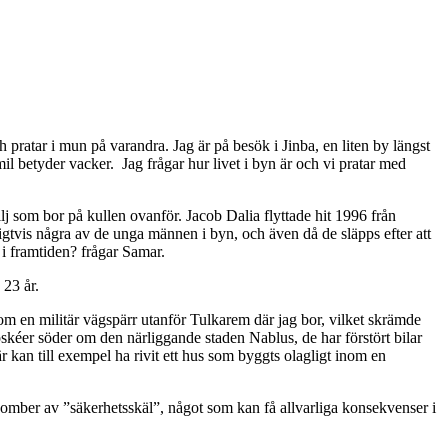
ch pratar i mun på varandra. Jag är på besök i Jinba, en liten by längst
l betyder vacker. Jag frågar hur livet i byn är och vi pratar med
lj som bor på kullen ovanför. Jacob Dalia flyttade hit 1996 från
nligtvis några av de unga männen i byn, och även då de släpps efter att
g i framtiden? frågar Samar.
 23 år.
nom en militär vägspärr utanför Tulkarem där jag bor, vilket skrämde
oskéer söder om den närliggande staden Nablus, de har förstört bilar
är kan till exempel ha rivit ett hus som byggts olagligt inom en
udbomber av ”säkerhetsskäl”, något som kan få allvarliga konsekvenser i