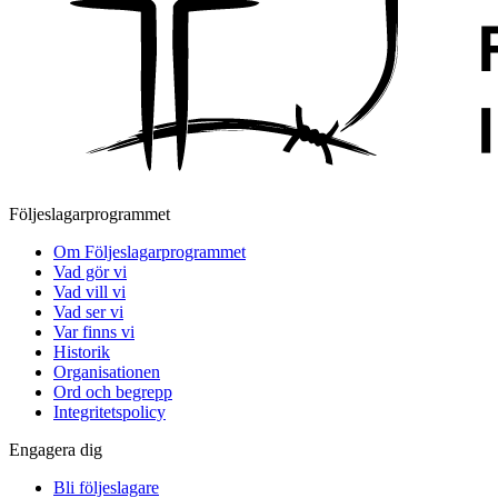
Följeslagarprogrammet
Om Följeslagarprogrammet
Vad gör vi
Vad vill vi
Vad ser vi
Var finns vi
Historik
Organisationen
Ord och begrepp
Integritetspolicy
Engagera dig
Bli följeslagare