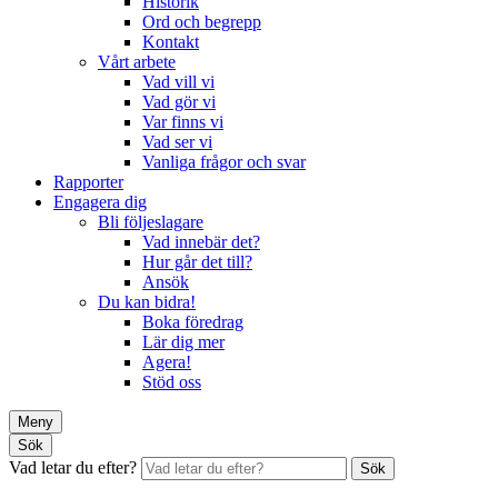
Historik
Ord och begrepp
Kontakt
Vårt arbete
Vad vill vi
Vad gör vi
Var finns vi
Vad ser vi
Vanliga frågor och svar
Rapporter
Engagera dig
Bli följeslagare
Vad innebär det?
Hur går det till?
Ansök
Du kan bidra!
Boka föredrag
Lär dig mer
Agera!
Stöd oss
Meny
Sök
Vad letar du efter?
Sök