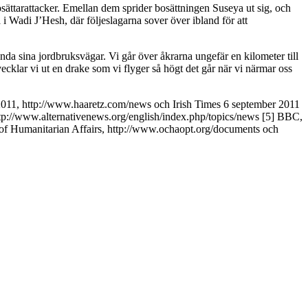
bosättarattacker. Emellan dem sprider bosättningen Suseya ut sig, och
å i Wadi J’Hesh, där följeslagarna sover över ibland för att
vända sina jordbruksvägar. Vi går över åkrarna ungefär en kilometer till
ecklar vi ut en drake som vi flyger så högt det går när vi närmar oss
 2011, http://www.haaretz.com/news och Irish Times 6 september 2011
p://www.alternativenews.org/english/index.php/topics/news [5] BBC,
 of Humanitarian Affairs, http://www.ochaopt.org/documents och