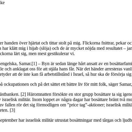
ake
r handen över hjärtat och tittar stolt på mig. Flickorna fnittrar, pekar o
r klätt mig i hijab (slöja) och de är mycket nöjda med resultatet – jami
ckorna lärt sig, men mest gestikulerar vi.
 engelska, Samar.[1] – Byn är sedan länge hårt ansatt av en bosättarfami
le och anklagat oss för att stjäla hans får. När det händer arresteras va
der att de inte kan få arbetstillstånd i Israel, så hur ska de försörja si
lut på ockupationen och på det sättet ett bättre liv för mitt folk, säger Samar,
å Västbanken. [2] Häromnatten försökte en stor grupp bosättare ta sig ige
israelisk militär. Inom loppet av några dagar har bosättare bränt två m
v fallen rör det sig förmodligen om ”price tag”-aktioner; israelisk milit
eten. [3]
 september har israelisk militär utrustat bosättningar med tårgas och lj