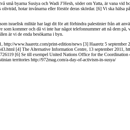
] De två små byarna Susiya och Wadi J’Hesh, söder om Yatta, är vana vid 
s olivträd, hotar invånarna eller förstör deras skördar. [6] Vi ska hälsa p
.
om israelisk militär har lagt dit för att förhindra palestinier från att an
ättare som kommer och då vi inte har något telefonnummer att nå dem på, v
ällen är vi de enda besökarna i byn.
11, http://www.haaretz.com/print-edition/news [3] Haaretz 5 september
.html [4] The Alternative Information Centre, 13 september 2011, htt
26119 [6] Se till exempel United Nations Office for the Coordination
inian territories http://972mag.com/a-day-of-activism-in-susya/