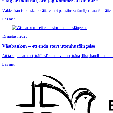
“Jag är född här, och jag kommer att dö här.”
Våldet från israeliska bosättare mot palestinska familjer bara fortsätter 
Läs mer
15 augusti 2025
Västbanken – ett enda stort utomhusfängelse
Att ta sig till arbetet, träffa släkt och vänner, träna, fika, handla mat … 
Läs mer