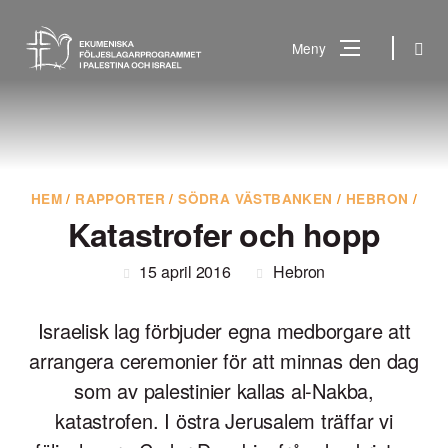
Gå
till
Sök
Meny
innehåll
Vad
Sök
letar
du
efter?
HEM
/
RAPPORTER
/
SÖDRA VÄSTBANKEN
/
HEBRON
/
Katastrofer och hopp
15 april 2016
Hebron
Israelisk lag förbjuder egna medborgare att
arrangera ceremonier för att minnas den dag
som av palestinier kallas al-Nakba,
katastrofen. I östra Jerusalem träffar vi