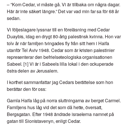
– ”Kom Cedar, vi måste gå. Vi är tillbaka om några dagar.
Här är inte säkert längre.” Det var vad min far sa för 68 år
sedan.
Vi följeslagare lyssnar till en föreläsning med Cedar
Duaybis, idag en drygt 80-årig palestinsk kvinna. Hon var
tolv år när familjen tvingades fly från sitt hem i Haifa
utanför Tel Aviv 1948. Cedar som är kristen palestinier
representerar den befrielseteologiska organisationen
Sabeel. [1] Vi är i Sabeels lilla lokal i den ockuperade
östra delen av Jerusalem.
I korthet sammanfattar jag Cedars berättelse som hon
berättar den för oss:
Gamla Haifa låg på norra sluttningarna av berget Carmel.
Familjens hus låg vid det som då hette, översatt,
Bergsgatan. Efter 1948 ändrade israelerna namnet på
gatan till Sionistavenyn, enligt Cedar.