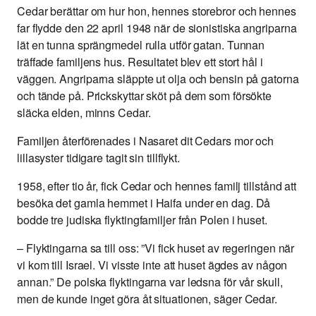
Cedar berättar om hur hon, hennes storebror och hennes
far flydde den 22 april 1948 när de sionistiska angriparna
lät en tunna sprängmedel rulla utför gatan. Tunnan
träffade familjens hus. Resultatet blev ett stort hål i
väggen. Angriparna släppte ut olja och bensin på gatorna
och tände på. Prickskyttar sköt på dem som försökte
släcka elden, minns Cedar.
Familjen återförenades i Nasaret dit Cedars mor och
lillasyster tidigare tagit sin tillflykt.
1958, efter tio år, fick Cedar och hennes familj tillstånd att
besöka det gamla hemmet i Haifa under en dag. Då
bodde tre judiska flyktingfamiljer från Polen i huset.
– Flyktingarna sa till oss: ”Vi fick huset av regeringen när
vi kom till Israel. Vi visste inte att huset ägdes av någon
annan.” De polska flyktingarna var ledsna för vår skull,
men de kunde inget göra åt situationen, säger Cedar.