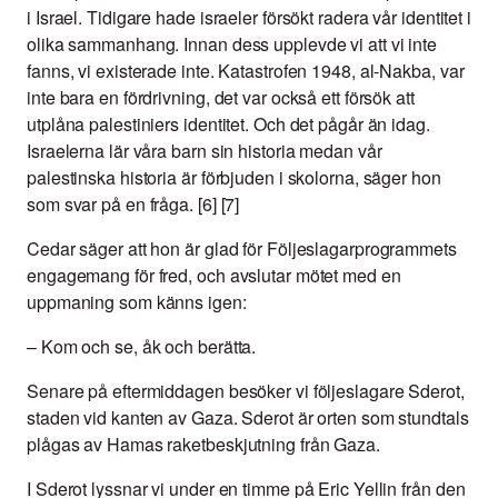
i Israel. Tidigare hade israeler försökt radera vår identitet i
olika sammanhang. Innan dess upplevde vi att vi inte
fanns, vi existerade inte. Katastrofen 1948, al-Nakba, var
inte bara en fördrivning, det var också ett försök att
utplåna palestiniers identitet. Och det pågår än idag.
Israelerna lär våra barn sin historia medan vår
palestinska historia är förbjuden i skolorna, säger hon
som svar på en fråga. [6] [7]
Cedar säger att hon är glad för Följeslagarprogrammets
engagemang för fred, och avslutar mötet med en
uppmaning som känns igen:
– Kom och se, åk och berätta.
Senare på eftermiddagen besöker vi följeslagare Sderot,
staden vid kanten av Gaza. Sderot är orten som stundtals
plågas av Hamas raketbeskjutning från Gaza.
I Sderot lyssnar vi under en timme på Eric Yellin från den