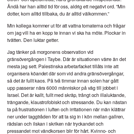
Ändå har han alltid tid för oss, aldrig ett negativt ord. ”Min
dotter, kom alltid tillbaka, du är alltid välkommen.”
Min kollega kommer ut för att vattna tomaterna och frågar
om jag vill ha en kopp te innan vi ska ha möte. Plockar in
tvätten. Den luktar getter.
Jag tänker på morgonens observation vid
gränsövergången i Taybe. Där är situationen värre än det
mesta jag sett. Palestinska arbetarfacket tillåts inte att
organisera köandet där som vid andra gränsövergångar,
så det är fullt kaos. På två timmar innan solen har gått
upp passerar nära 6000 människor på väg till jobbet i
Israel. Det är kallt, fullt med skräp, trångt och illaluktande,
trängande, klaustrofobiskt och stressande. Du kan nästan
ta på frustrationen i luften och irritationen när män klättrar
ner under taggtråden för att ta sig in i kön mellan gallren,
rädslan och ilskan i skriken när tryckandet och
pressandet mot vändkorsen blir för hårt. Kvinno- och