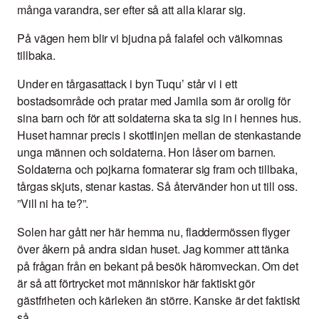
många varandra, ser efter så att alla klarar sig.
På vägen hem blir vi bjudna på falafel och välkomnas
tillbaka.
Under en tårgasattack i byn Tuqu’ står vi i ett
bostadsområde och pratar med Jamila som är orolig för
sina barn och för att soldaterna ska ta sig in i hennes hus.
Huset hamnar precis i skottlinjen mellan de stenkastande
unga männen och soldaterna. Hon låser om barnen.
Soldaterna och pojkarna formaterar sig fram och tillbaka,
tårgas skjuts, stenar kastas. Så återvänder hon ut till oss.
”Vill ni ha te?”.
Solen har gått ner här hemma nu, fladdermössen flyger
över åkern på andra sidan huset. Jag kommer att tänka
på frågan från en bekant på besök häromveckan. Om det
är så att förtrycket mot människor här faktiskt gör
gästfriheten och kärleken än större. Kanske är det faktiskt
så.