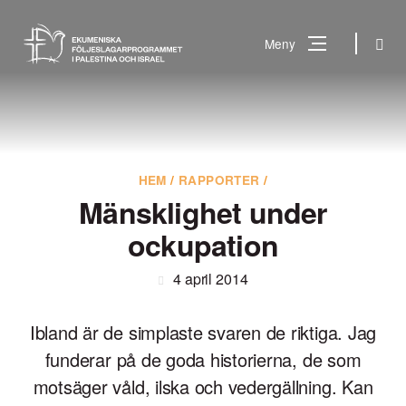
Gå
till
Sök
Meny
innehåll
Vad
Sök
letar
du
efter?
HEM
/
RAPPORTER
/
Mänsklighet under
ockupation
4 april 2014
Ibland är de simplaste svaren de riktiga. Jag
funderar på de goda historierna, de som
motsäger våld, ilska och vedergällning. Kan