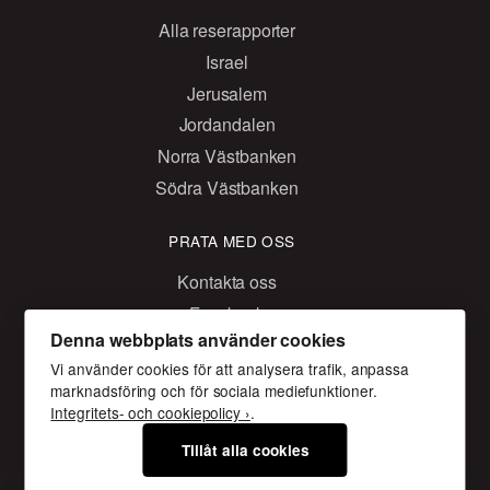
Alla reserapporter
Israel
Jerusalem
Jordandalen
Norra Västbanken
Södra Västbanken
PRATA MED OSS
Kontakta oss
Facebook
Denna webbplats använder cookies
Instagram
Vi använder cookies för att analysera trafik, anpassa
marknadsföring och för sociala mediefunktioner.
Integritets- och cookiepolicy ›
.
Följeslagarprogrammet
Tillåt alla cookies
Box 14038 167 14, Bromma
Gustavslundsvägen 18
08 - 453 68 00
foljeslagarprogrammet@skr.org