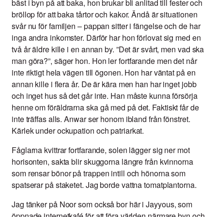
bäst i byn på att baka, hon brukar bli anlitad till fester och
bröllop för att baka tårtor och kakor. Ändå är situationen
svår nu för familjen – pappan sitter i fängelse och de har
inga andra inkomster. Därför har hon förlovat sig med en
två år äldre kille i en annan by. ”Det är svårt, men vad ska
man göra?”, säger hon. Hon ler fortfarande men det når
inte riktigt hela vägen till ögonen. Hon har väntat på en
annan kille i flera år. De är kära men han har inget jobb
och inget hus så det går inte. Han måste kunna försörja
henne om föräldrarna ska gå med på det. Faktiskt får de
inte träffas alls. Anwar ser honom ibland från fönstret.
Kärlek under ockupation och patriarkat.
Fåglarna kvittrar fortfarande, solen lägger sig ner mot
horisonten, sakta blir skuggorna längre från kvinnorna
som rensar bönor på trappen intill och hönorna som
spatserar på staketet. Jag borde vattna tomatplantorna.
Jag tänker på Noor som också bor här i Jayyous, som
öppnade internetkafé för att föra världen närmare byn och