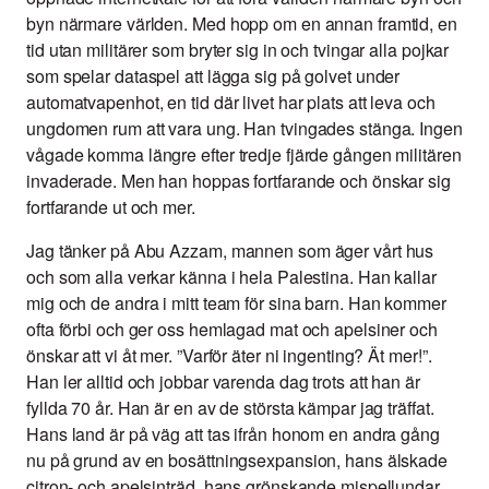
byn närmare världen. Med hopp om en annan framtid, en
tid utan militärer som bryter sig in och tvingar alla pojkar
som spelar dataspel att lägga sig på golvet under
automatvapenhot, en tid där livet har plats att leva och
ungdomen rum att vara ung. Han tvingades stänga. Ingen
vågade komma längre efter tredje fjärde gången militären
invaderade. Men han hoppas fortfarande och önskar sig
fortfarande ut och mer.
Jag tänker på Abu Azzam, mannen som äger vårt hus
och som alla verkar känna i hela Palestina. Han kallar
mig och de andra i mitt team för sina barn. Han kommer
ofta förbi och ger oss hemlagad mat och apelsiner och
önskar att vi åt mer. ”Varför äter ni ingenting? Ät mer!”.
Han ler alltid och jobbar varenda dag trots att han är
fyllda 70 år. Han är en av de största kämpar jag träffat.
Hans land är på väg att tas ifrån honom en andra gång
nu på grund av en bosättningsexpansion, hans älskade
citron- och apelsinträd, hans grönskande mispellundar.