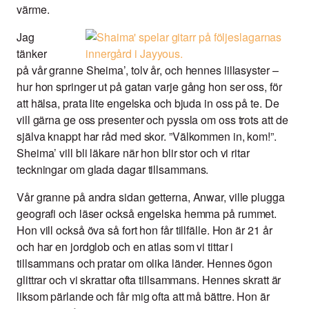
värme.
Jag
tänker
på vår granne Sheima’, tolv år, och hennes lillasyster –
hur hon springer ut på gatan varje gång hon ser oss, för
att hälsa, prata lite engelska och bjuda in oss på te. De
vill gärna ge oss presenter och pyssla om oss trots att de
själva knappt har råd med skor. ”Välkommen in, kom!”.
Sheima’ vill bli läkare när hon blir stor och vi ritar
teckningar om glada dagar tillsammans.
Vår granne på andra sidan getterna, Anwar, ville plugga
geografi och läser också engelska hemma på rummet.
Hon vill också öva så fort hon får tillfälle. Hon är 21 år
och har en jordglob och en atlas som vi tittar i
tillsammans och pratar om olika länder. Hennes ögon
glittrar och vi skrattar ofta tillsammans. Hennes skratt är
liksom pärlande och får mig ofta att må bättre. Hon är