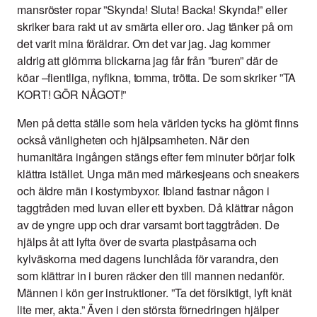
mansröster ropar ”Skynda! Sluta! Backa! Skynda!” eller
skriker bara rakt ut av smärta eller oro. Jag tänker på om
det varit mina föräldrar. Om det var jag. Jag kommer
aldrig att glömma blickarna jag får från ”buren” där de
köar –fientliga, nyfikna, tomma, trötta. De som skriker ”TA
KORT! GÖR NÅGOT!”
Men på detta ställe som hela världen tycks ha glömt finns
också vänligheten och hjälpsamheten. När den
humanitära ingången stängs efter fem minuter börjar folk
klättra istället. Unga män med märkesjeans och sneakers
och äldre män i kostymbyxor. Ibland fastnar någon i
taggtråden med luvan eller ett byxben. Då klättrar någon
av de yngre upp och drar varsamt bort taggtråden. De
hjälps åt att lyfta över de svarta plastpåsarna och
kylväskorna med dagens lunchlåda för varandra, den
som klättrar in i buren räcker den till mannen nedanför.
Männen i kön ger instruktioner. ”Ta det försiktigt, lyft knät
lite mer, akta.” Även i den största förnedringen hjälper