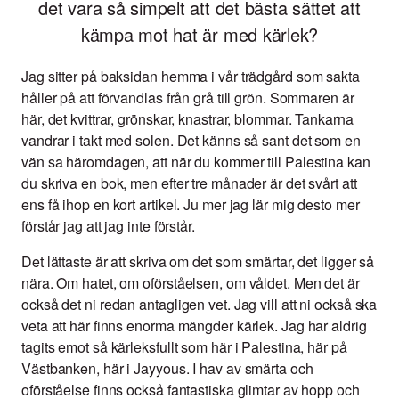
det vara så simpelt att det bästa sättet att
kämpa mot hat är med kärlek?
Jag sitter på baksidan hemma i vår trädgård som sakta
håller på att förvandlas från grå till grön. Sommaren är
här, det kvittrar, grönskar, knastrar, blommar. Tankarna
vandrar i takt med solen. Det känns så sant det som en
vän sa häromdagen, att när du kommer till Palestina kan
du skriva en bok, men efter tre månader är det svårt att
ens få ihop en kort artikel. Ju mer jag lär mig desto mer
förstår jag att jag inte förstår.
Det lättaste är att skriva om det som smärtar, det ligger så
nära. Om hatet, om oförståelsen, om våldet. Men det är
också det ni redan antagligen vet. Jag vill att ni också ska
veta att här finns enorma mängder kärlek. Jag har aldrig
tagits emot så kärleksfullt som här i Palestina, här på
Västbanken, här i Jayyous. I hav av smärta och
oförståelse finns också fantastiska glimtar av hopp och