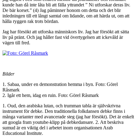
kunde han då inte låta bli att fälla yttrandet ” Ni utforskar deras liv.
De bär korset.” (4) Jag påminner honom om detta och det blir
inledningen till ett långt samtal om lidande, om att härda ut, om att
hålla ryggen rak trots bördan.
Jag har försökt att utforska människors liv. Jag har försökt att sätta
liv på pränt. Och jag håller fast vid övertygelsen att ickevåld är
vägen till fred.
Bilder
1. Sabaa, under en demonstration hemma i byn. Foto: Görel
Råsmark
2. Igår ett hem, idag en ruin. Foto: Görel Råsmark
1. Oud, den arabiska lutan, och trumman tabla är självskrivna
instrument för debke. Den traditionella folkdansen debke finns i
många varianter med avancerade steg (jag har försökt). Det är enkelt
att googla fram youtube-klipp på debkedansare. 2. Att beskriva
sumud är en viktig del i arbetet inom organisationen Arab
Educational Institute.