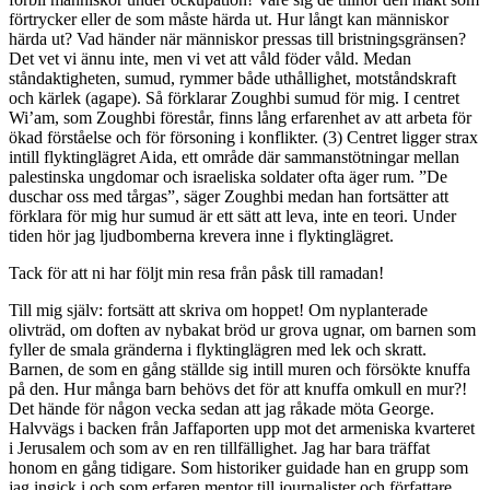
förtrycker eller de som måste härda ut. Hur långt kan människor
härda ut? Vad händer när människor pressas till bristningsgränsen?
Det vet vi ännu inte, men vi vet att våld föder våld. Medan
ståndaktigheten, sumud, rymmer både uthållighet, motståndskraft
och kärlek (agape). Så förklarar Zoughbi sumud för mig. I centret
Wi’am, som Zoughbi förestår, finns lång erfarenhet av att arbeta för
ökad förståelse och för försoning i konflikter. (3) Centret ligger strax
intill flyktinglägret Aida, ett område där sammanstötningar mellan
palestinska ungdomar och israeliska soldater ofta äger rum. ”De
duschar oss med tårgas”, säger Zoughbi medan han fortsätter att
förklara för mig hur sumud är ett sätt att leva, inte en teori. Under
tiden hör jag ljudbomberna krevera inne i flyktinglägret.
Tack för att ni har följt min resa från påsk till ramadan!
Till mig själv: fortsätt att skriva om hoppet! Om nyplanterade
olivträd, om doften av nybakat bröd ur grova ugnar, om barnen som
fyller de smala gränderna i flyktinglägren med lek och skratt.
Barnen, de som en gång ställde sig intill muren och försökte knuffa
på den. Hur många barn behövs det för att knuffa omkull en mur?!
Det hände för någon vecka sedan att jag råkade möta George.
Halvvägs i backen från Jaffaporten upp mot det armeniska kvarteret
i Jerusalem och som av en ren tillfällighet. Jag har bara träffat
honom en gång tidigare. Som historiker guidade han en grupp som
jag ingick i och som erfaren mentor till journalister och författare