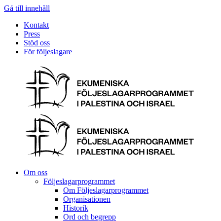
Gå till innehåll
Kontakt
Press
Stöd oss
För följeslagare
Om oss
Följeslagarprogrammet
Om Följeslagarprogrammet
Organisationen
Historik
Ord och begrepp