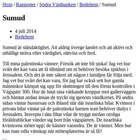
Hem
/
Rapporter
/
Södra Västbanken
/
Betlehem
/
Sumud
Sumud
4 juli 2014
Betlehem
Sumud är ståndaktighet. Att aldrig överge landet och att aktivt och
uthålligt sträva efter värdighet, rättvisa och fred.
Till mina palestinska vänner: Försök att inte bli sjuka! Jag vet hur
svårt det kan vara att få tillstånd om ni behöver besöka sjukhus i
Jerusalem. Och det är inte säkert att någon i familjen får följa med.
Jag vet hur svårt det kan vara, för jag har också sett hur gamla
människor kämpat sig upp för sluttningen till den första kontrollen i
Vägspärr 300. Hur de lutat sina värkande kroppar mot gallerväggen
och hämtat andan innan de tryckt sig igenom vändkorset. På andra
sidan väntar bussresan och ibland står där israeliska bilar. Kvinnor i
privata bilar väntar på de palestinska barnen som behöver dialys i
Jerusalem. Insvepta i täta filtar vilar de tryggt medan oroliga
föräldrablickar vänder sig bort från vägspärren. De israeliska
kvinnorna möter upp; de känner varandra. De är vänner. Men hur
kan man odla vänskap när mötesplatserna är så få?