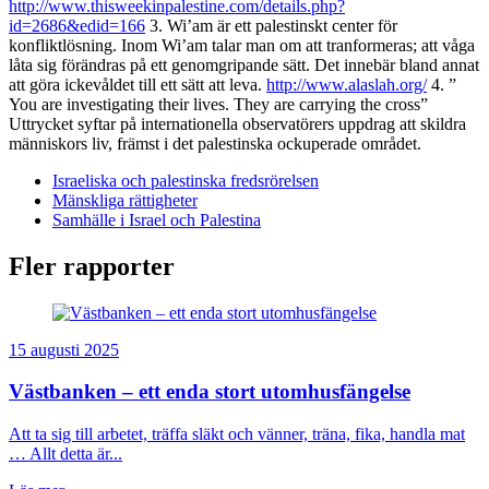
http://www.thisweekinpalestine.com/details.php?
id=2686&edid=166
3. Wi’am är ett palestinskt center för
konfliktlösning. Inom Wi’am talar man om att tranformeras; att våga
låta sig förändras på ett genomgripande sätt. Det innebär bland annat
att göra ickevåldet till ett sätt att leva.
http://www.alaslah.org/
4. ”
You are investigating their lives. They are carrying the cross”
Uttrycket syftar på internationella observatörers uppdrag att skildra
människors liv, främst i det palestinska ockuperade området.
Israeliska och palestinska fredsrörelsen
Mänskliga rättigheter
Samhälle i Israel och Palestina
Fler rapporter
15 augusti 2025
Västbanken – ett enda stort utomhusfängelse
Att ta sig till arbetet, träffa släkt och vänner, träna, fika, handla mat
… Allt detta är...