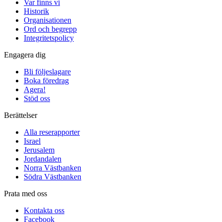
Var finns vi
Historik
Organisationen
Ord och begrepp
Integritetspolicy
Engagera dig
Bli följeslagare
Boka föredrag
Agera!
Stöd oss
Berättelser
Alla reserapporter
Israel
Jerusalem
Jordandalen
Norra Västbanken
Södra Västbanken
Prata med oss
Kontakta oss
Facebook