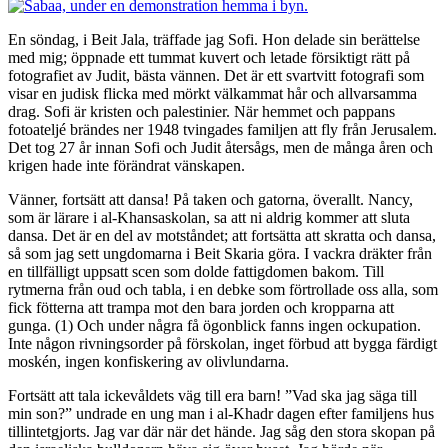
En söndag, i Beit Jala, träffade jag Sofi. Hon delade sin berättelse
med mig; öppnade ett tummat kuvert och letade försiktigt rätt på
fotografiet av Judit, bästa vännen. Det är ett svartvitt fotografi som
visar en judisk flicka med mörkt välkammat hår och allvarsamma
drag. Sofi är kristen och palestinier. När hemmet och pappans
fotoateljé brändes ner 1948 tvingades familjen att fly från Jerusalem.
Det tog 27 år innan Sofi och Judit återsågs, men de många åren och
krigen hade inte förändrat vänskapen.
Vänner, fortsätt att dansa! På taken och gatorna, överallt. Nancy,
som är lärare i al-Khansaskolan, sa att ni aldrig kommer att sluta
dansa. Det är en del av motståndet; att fortsätta att skratta och dansa,
så som jag sett ungdomarna i Beit Skaria göra. I vackra dräkter från
en tillfälligt uppsatt scen som dolde fattigdomen bakom. Till
rytmerna från oud och tabla, i en debke som förtrollade oss alla, som
fick fötterna att trampa mot den bara jorden och kropparna att
gunga. (1) Och under några få ögonblick fanns ingen ockupation.
Inte någon rivningsorder på förskolan, inget förbud att bygga färdigt
moskén, ingen konfiskering av olivlundarna.
Fortsätt att tala ickevåldets väg till era barn! ”Vad ska jag säga till
min son?” undrade en ung man i al-Khadr dagen efter familjens hus
tillintetgjorts. Jag var där när det hände. Jag såg den stora skopan på