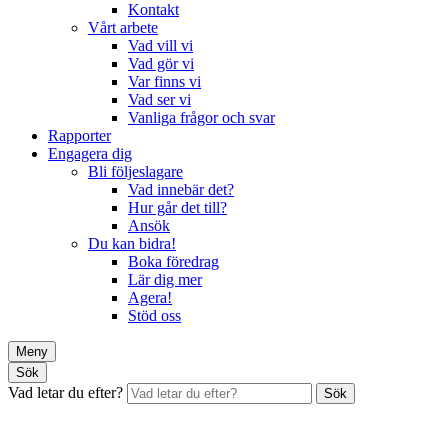
Kontakt
Vårt arbete
Vad vill vi
Vad gör vi
Var finns vi
Vad ser vi
Vanliga frågor och svar
Rapporter
Engagera dig
Bli följeslagare
Vad innebär det?
Hur går det till?
Ansök
Du kan bidra!
Boka föredrag
Lär dig mer
Agera!
Stöd oss
Meny
Sök
Vad letar du efter?
Sök