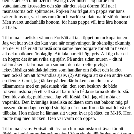
den israeliska bulldozern häva sig över huset. Jag hörde när
vattentanken krossades och såg när den sista dörren föll ner i
rasmassorna och splittrades. Pojken har frågat sin pappa var hans
saker finns nu, var hans rum är och varför soldaterna förstörde huset.
Men svaret undanhålls honom, för hans pappa vill inte lära honom
att hata.
Till mina israeliska vänner: Fortsätt att tala öppet om ockupationen!
Jag vet hur svårt det kan vara när omgivningen är okänsligt okunnig.
En del vill få er att framstå som sämre medborgare för att ni hävdar
att ockupationen är olaglig. Att tala har ett högt pris. Att tiga har ett
än högre; det är att svika sig själv. På andra sidan muren – dit ni
sällan åker – talar man om sumud; den där oeftergivliga
ickevåldsliga ståndaktigheten som handlar om folket och landet,
men också om att förvandlas själv. (2) Att vägra att se den andre som
en fiende. Goni, jag tänker på den där boken som du skrev
tillsammans med en palestinsk vän, den som beskrev de båda
folkens historia på ett sätt så att barn från båda sidorna skulle förstå.
Den blev aldrig publicerad. Jag vill förstå. Och jag vill möta er
vapenlös. Den kvinnliga israeliska soldaten som satt bakom mig på
bussen häromdagen erbjöd sin hjälp när chauffören lämnat fel växel
tillbaka. Hon måste ha lämnat sitt vapen kvar på sätet, en M-16. Hon
mötte mig med blicken. Den var varm och öppen.
Till mina läsare: Fortsätt att läsa om hur människor strävar för att
förbli människor under ockupation! Vare sig de tillhör den makt som