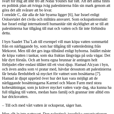
svårt för mig att inte tro att Nidal Younes har rätt. Att det alltså finns
en politisk plan att tvinga iväg palestinierna från sin mark genom att
göra det allt svårare att bo kvar.
I område C, där alla de här byarna ligger [6], har Israel enligt
Osloavtalet det civila och militära ansvaret. Som ockupationsmakt
har Israel enligt internationell humanitär rätt skyldighet att se till att
palestinierna har tillgång till mat och vatten och får inte förhindra
detta.
I byn Saadet Tha´Lah till exempel vill man köpa vatten sommartid
från en närliggande by, som har tillgång till vattenledning från
Mekorot. Men till det ges inga tillstånd enligt byborna. Istället måste
de köpa vatten i tankar, som ska fraktas långväga på usla vägar. Det
blir dyrt förstås. Och att borra egna brunnar är antingen helt
förbjudet eller endast tillåtet till ett visst djup. Hamad Alcyan i byn,
och även andra som vi pratar med, hävdar dessutom att palestinierna
får betala flerdubbelt så mycket för vattnet som bosättarna [7].
Hamad är djupt upprörd över hur det kan vara möjligt att de
närliggande bosättningarna Karmel och Maon Farm med stora
kobesättningar, som ju kräver mycket vatten varje dag, ska kunna ha
full tillgång till vatten, medan hans familj och grannar inte alltid ens
har dricksvatten.
– Till och med vårt vatten är ockuperat, säger han.
Men allt är inte nattsvart. Den palestinsk-israeliska organisationen