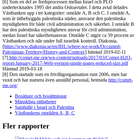
[6] Som en del av fredsprocessen mellan Israel och PLO
undertecknades 1995 det andra Osloavtalet. I detta avtal delades
Västbanken upp i tre kategorier: område A, B och C. I område A,
som är tätbebyggda palestinska städer, ansvarar den palestinska
myndigheten för både civil administration och säkerhet. I område B
har den palestinska myndigheten ansvar för civil administration,
medan Israel har säkerhetsansvar. Område C utgör ca 59 procent av
Västbanken och står under full israelisk kontroll. Diakonia,
[
https://www.diakonia.se/en/IHL/where-we-work/Occupied-
Palestinian-Territory/History-and-Context/
] hämtad 2019-02-11
[7]
http://comet-me.org/wp-content/uploads/2017/03/Comet-H2O-
report-January-2017-Web-version-single-pages-reduced-size.pdf
Hämtad 2019-03-18
[8] Den startade som en frivilligorganisation runt 2006, men har
vuxit och har numera även anställd personal, hemsida
http://comet-
me.org/
Bosättare och bosättningar
Mänskliga rättigheter
Samhälle i Israel och Palestina
Västbankens områden A, B, C
Fler rapporter