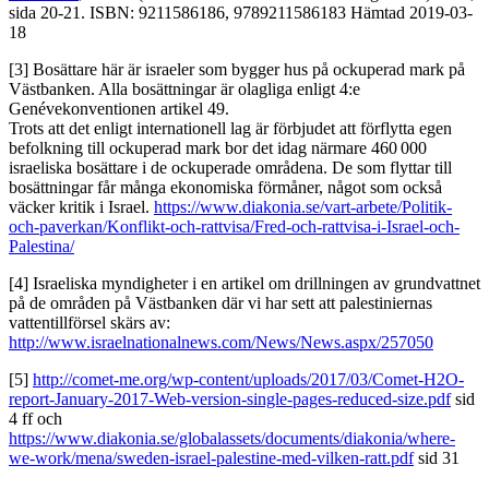
sida 20-21. ISBN: 9211586186, 9789211586183 Hämtad 2019-03-
18
[3] Bosättare här är israeler som bygger hus på ockuperad mark på
Västbanken. Alla bosättningar är olagliga enligt 4:e
Genévekonventionen artikel 49.
Trots att det enligt internationell lag är förbjudet att förflytta egen
befolkning till ockuperad mark bor det idag närmare 460 000
israeliska bosättare i de ockuperade områdena. De som flyttar till
bosättningar får många ekonomiska förmåner, något som också
väcker kritik i Israel.
https://www.diakonia.se/vart-arbete/Politik-
och-paverkan/Konflikt-och-rattvisa/Fred-och-rattvisa-i-Israel-och-
Palestina/
[4] Israeliska myndigheter i en artikel om drillningen av grundvattnet
på de områden på Västbanken där vi har sett att palestiniernas
vattentillförsel skärs av:
http://www.israelnationalnews.com/News/News.aspx/257050
[5]
http://comet-me.org/wp-content/uploads/2017/03/Comet-H2O-
report-January-2017-Web-version-single-pages-reduced-size.pdf
sid
4 ff och
https://www.diakonia.se/globalassets/documents/diakonia/where-
we-work/mena/sweden-israel-palestine-med-vilken-ratt.pdf
sid 31