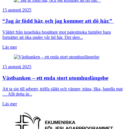
15 augusti 2025
“Jag är född här, och jag kommer att dö här.”
Våldet från israeliska bosättare mot palestinska familjer bara
fortsätter att öka under vår tid här. Det sker...
Läs mer
15 augusti 2025
Västbanken – ett enda stort utomhusfängelse
Att ta sig till arbetet, träffa släkt och vänner, träna, fika, handla mat
… Allt detta är...
Läs mer