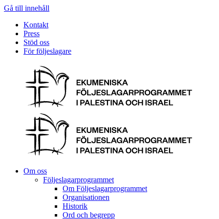
Gå till innehåll
Kontakt
Press
Stöd oss
För följeslagare
Om oss
Följeslagarprogrammet
Om Följeslagarprogrammet
Organisationen
Historik
Ord och begrepp