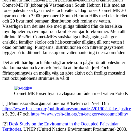
Comet-ME [8] jobbar på Västbanken i South Hebron Hills med att
förse palestinska byar med el och vatten. Idag förser Comet-ME 30
byar med cirka 3 000 personer i South Hebron Hills med elektricitet
och 20 byar med pumpar, distribution och rening av vatten.
Visserligen kan det inte ske med giltiga tillstånd från de israeliska
myndigheterna, rivningar och konfiskeringar förekommer. Men allt
blir inte förstört. Comet-ME:s småskaliga tillvägagångssätt ger
enskilda familjer, skolor och hälsocentraler tillgång till rent vatten i
ökad omfattning. Pumparna, distributionen och filtreringssystemet
bygger på traditionell kunskap om vattenhantering i dessa områden.
Det är ett ihärdigt och tålmodigt arbete som pågår för att palestinier
ska kunna stanna kvar och fortsätta att bruka sin jord. Och
förhoppningsvis en möjlig väg att göra aktivt och fredligt motstånd
mot ockupationens strukturella våld!
Comet-ME förser byar i avlägsna områden med vatten Foto K. 
[1] Människorättsorganisationerna B’tselem och Yesh Din
https://www.btselem.org/publications/summaries/201902_fake_justice
s 5, 39, 47 och
https://www.yesh-din.org/en/category/accountability/
[2]
Desk Study on the Environment in the Occupied Palestinian
Territories
, UNEP (United Nations Environment Programme) 2003,