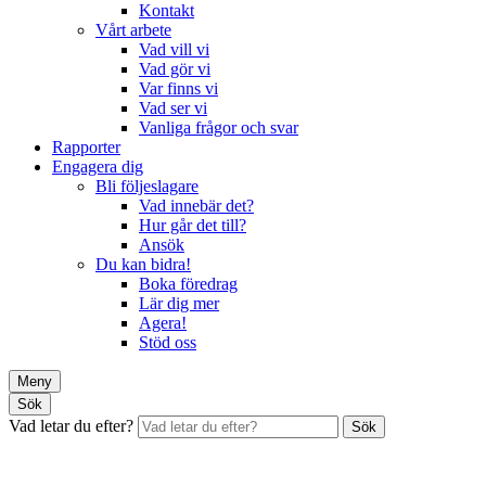
Kontakt
Vårt arbete
Vad vill vi
Vad gör vi
Var finns vi
Vad ser vi
Vanliga frågor och svar
Rapporter
Engagera dig
Bli följeslagare
Vad innebär det?
Hur går det till?
Ansök
Du kan bidra!
Boka föredrag
Lär dig mer
Agera!
Stöd oss
Meny
Sök
Vad letar du efter?
Sök