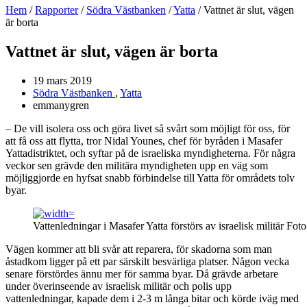
Hem
/
Rapporter
/
Södra Västbanken
/
Yatta
/
Vattnet är slut, vägen
är borta
Vattnet är slut, vägen är borta
19 mars 2019
Södra Västbanken
,
Yatta
emmanygren
– De vill isolera oss och göra livet så svårt som möjligt för oss, för
att få oss att flytta, tror Nidal Younes, chef för byråden i Masafer
Yattadistriktet, och syftar på de israeliska myndigheterna. För några
veckor sen grävde den militära myndigheten upp en väg som
möjliggjorde en hyfsat snabb förbindelse till Yatta för områdets tolv
byar.
Vattenledningar i Masafer Yatta förstörs av israelisk militär Fot
Vägen kommer att bli svår att reparera, för skadorna som man
åstadkom ligger på ett par särskilt besvärliga platser. Någon vecka
senare förstördes ännu mer för samma byar. Då grävde arbetare
under överinseende av israelisk militär och polis upp
vattenledningar, kapade dem i 2-3 m långa bitar och körde iväg med