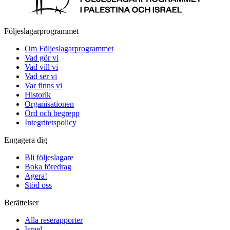
Följeslagarprogrammet
Om Följeslagarprogrammet
Vad gör vi
Vad vill vi
Vad ser vi
Var finns vi
Historik
Organisationen
Ord och begrepp
Integritetspolicy
Engagera dig
Bli följeslagare
Boka föredrag
Agera!
Stöd oss
Berättelser
Alla reserapporter
Israel