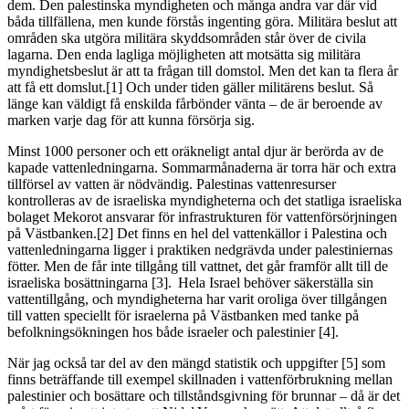
dem. Den palestinska myndigheten och många andra var där vid
båda tillfällena, men kunde förstås ingenting göra. Militära beslut att
områden ska utgöra militära skyddsområden står över de civila
lagarna. Den enda lagliga möjligheten att motsätta sig militära
myndighetsbeslut är att ta frågan till domstol. Men det kan ta flera år
att få ett domslut.[1] Och under tiden gäller militärens beslut. Så
länge kan väldigt få enskilda fårbönder vänta – de är beroende av
marken varje dag för att kunna försörja sig.
Minst 1000 personer och ett oräkneligt antal djur är berörda av de
kapade vattenledningarna. Sommarmånaderna är torra här och extra
tillförsel av vatten är nödvändig. Palestinas vattenresurser
kontrolleras av de israeliska myndigheterna och det statliga israeliska
bolaget Mekorot ansvarar för infrastrukturen för vattenförsörjningen
på Västbanken.[2] Det finns en hel del vattenkällor i Palestina och
vattenledningarna ligger i praktiken nedgrävda under palestiniernas
fötter. Men de får inte tillgång till vattnet, det går framför allt till de
israeliska bosättningarna [3]. Hela Israel behöver säkerställa sin
vattentillgång, och myndigheterna har varit oroliga över tillgången
till vatten speciellt för israelerna på Västbanken med tanke på
befolkningsökningen hos både israeler och palestinier [4].
När jag också tar del av den mängd statistik och uppgifter [5] som
finns beträffande till exempel skillnaden i vattenförbrukning mellan
palestinier och bosättare och tillståndsgivning för brunnar – då är det