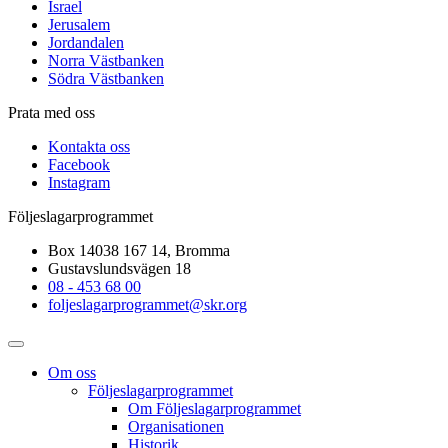
Israel
Jerusalem
Jordandalen
Norra Västbanken
Södra Västbanken
Prata med oss
Kontakta oss
Facebook
Instagram
Följeslagarprogrammet
Box 14038 167 14, Bromma
Gustavslundsvägen 18
08 - 453 68 00
foljeslagarprogrammet@skr.org
Om oss
Följeslagarprogrammet
Om Följeslagarprogrammet
Organisationen
Historik