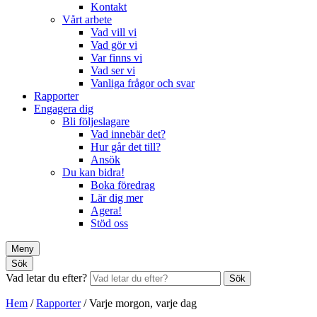
Kontakt
Vårt arbete
Vad vill vi
Vad gör vi
Var finns vi
Vad ser vi
Vanliga frågor och svar
Rapporter
Engagera dig
Bli följeslagare
Vad innebär det?
Hur går det till?
Ansök
Du kan bidra!
Boka föredrag
Lär dig mer
Agera!
Stöd oss
Meny
Sök
Vad letar du efter?
Sök
Hem
/
Rapporter
/
Varje morgon, varje dag