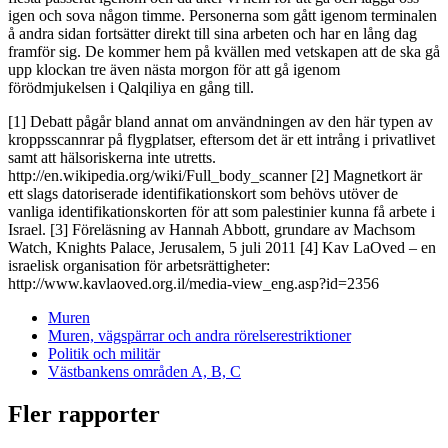
igen och sova någon timme. Personerna som gått igenom terminalen
å andra sidan fortsätter direkt till sina arbeten och har en lång dag
framför sig. De kommer hem på kvällen med vetskapen att de ska gå
upp klockan tre även nästa morgon för att gå igenom
förödmjukelsen i Qalqiliya en gång till.
[1] Debatt pågår bland annat om användningen av den här typen av
kroppsscannrar på flygplatser, eftersom det är ett intrång i privatlivet
samt att hälsoriskerna inte utretts.
http://en.wikipedia.org/wiki/Full_body_scanner [2] Magnetkort är
ett slags datoriserade identifikationskort som behövs utöver de
vanliga identifikationskorten för att som palestinier kunna få arbete i
Israel. [3] Föreläsning av Hannah Abbott, grundare av Machsom
Watch, Knights Palace, Jerusalem, 5 juli 2011 [4] Kav LaOved – en
israelisk organisation för arbetsrättigheter:
http://www.kavlaoved.org.il/media-view_eng.asp?id=2356
Muren
Muren, vägspärrar och andra rörelserestriktioner
Politik och militär
Västbankens områden A, B, C
Fler rapporter