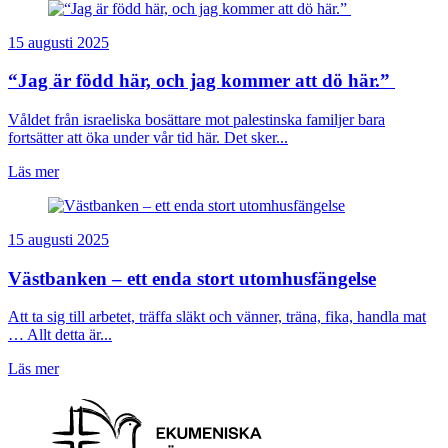
15 augusti 2025
“Jag är född här, och jag kommer att dö här.”
Våldet från israeliska bosättare mot palestinska familjer bara
fortsätter att öka under vår tid här. Det sker...
Läs mer
15 augusti 2025
Västbanken – ett enda stort utomhusfängelse
Att ta sig till arbetet, träffa släkt och vänner, träna, fika, handla mat
… Allt detta är...
Läs mer