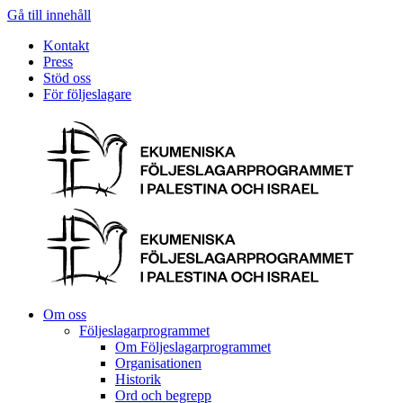
Gå till innehåll
Kontakt
Press
Stöd oss
För följeslagare
Om oss
Följeslagarprogrammet
Om Följeslagarprogrammet
Organisationen
Historik
Ord och begrepp