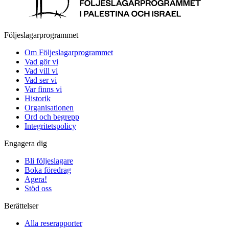
Följeslagarprogrammet
Om Följeslagarprogrammet
Vad gör vi
Vad vill vi
Vad ser vi
Var finns vi
Historik
Organisationen
Ord och begrepp
Integritetspolicy
Engagera dig
Bli följeslagare
Boka föredrag
Agera!
Stöd oss
Berättelser
Alla reserapporter