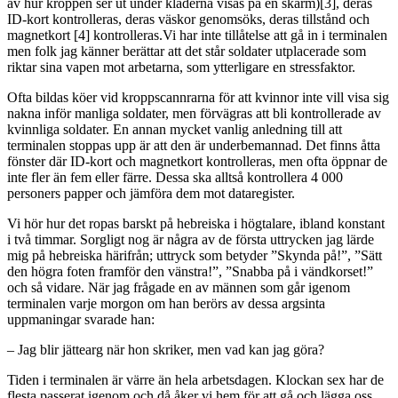
av hur kroppen ser ut under kläderna visas på en skärm)[3], deras
ID-kort kontrolleras, deras väskor genomsöks, deras tillstånd och
magnetkort [4] kontrolleras.Vi har inte tillåtelse att gå in i terminalen
men folk jag känner berättar att det står soldater utplacerade som
riktar sina vapen mot arbetarna, som ytterligare en stressfaktor.
Ofta bildas köer vid kroppscannrarna för att kvinnor inte vill visa sig
nakna inför manliga soldater, men förvägras att bli kontrollerade av
kvinnliga soldater. En annan mycket vanlig anledning till att
terminalen stoppas upp är att den är underbemannad. Det finns åtta
fönster där ID-kort och magnetkort kontrolleras, men ofta öppnar de
inte fler än fem eller färre. Dessa ska alltså kontrollera 4 000
personers papper och jämföra dem mot dataregister.
Vi hör hur det ropas barskt på hebreiska i högtalare, ibland konstant
i två timmar. Sorgligt nog är några av de första uttrycken jag lärde
mig på hebreiska härifrån; uttryck som betyder ”Skynda på!”, ”Sätt
den högra foten framför den vänstra!”, ”Snabba på i vändkorset!”
och så vidare. När jag frågade en av männen som går igenom
terminalen varje morgon om han berörs av dessa argsinta
uppmaningar svarade han:
– Jag blir jättearg när hon skriker, men vad kan jag göra?
Tiden i terminalen är värre än hela arbetsdagen. Klockan sex har de
flesta passerat igenom och då åker vi hem för att gå och lägga oss