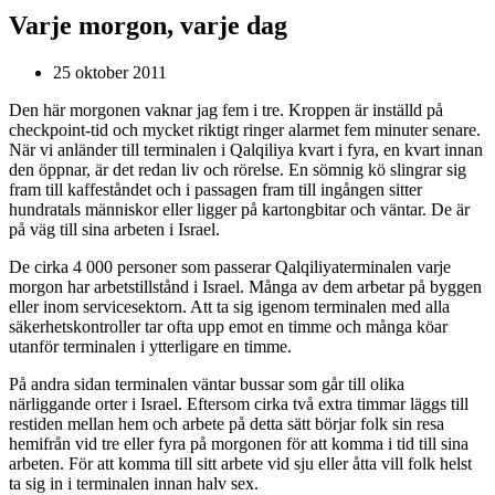
Varje morgon, varje dag
25 oktober 2011
Den här morgonen vaknar jag fem i tre. Kroppen är inställd på
checkpoint-tid och mycket riktigt ringer alarmet fem minuter senare.
När vi anländer till terminalen i Qalqiliya kvart i fyra, en kvart innan
den öppnar, är det redan liv och rörelse. En sömnig kö slingrar sig
fram till kaffeståndet och i passagen fram till ingången sitter
hundratals människor eller ligger på kartongbitar och väntar. De är
på väg till sina arbeten i Israel.
De cirka 4 000 personer som passerar Qalqiliyaterminalen varje
morgon har arbetstillstånd i Israel. Många av dem arbetar på byggen
eller inom servicesektorn. Att ta sig igenom terminalen med alla
säkerhetskontroller tar ofta upp emot en timme och många köar
utanför terminalen i ytterligare en timme.
På andra sidan terminalen väntar bussar som går till olika
närliggande orter i Israel. Eftersom cirka två extra timmar läggs till
restiden mellan hem och arbete på detta sätt börjar folk sin resa
hemifrån vid tre eller fyra på morgonen för att komma i tid till sina
arbeten. För att komma till sitt arbete vid sju eller åtta vill folk helst
ta sig in i terminalen innan halv sex.