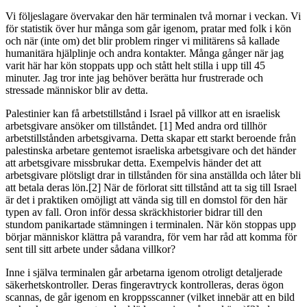
Vi följeslagare övervakar den här terminalen två mornar i veckan. Vi
för statistik över hur många som går igenom, pratar med folk i kön
och när (inte om) det blir problem ringer vi militärens så kallade
humanitära hjälplinje och andra kontakter. Många gånger när jag
varit här har kön stoppats upp och stått helt stilla i upp till 45
minuter. Jag tror inte jag behöver berätta hur frustrerade och
stressade människor blir av detta.
Palestinier kan få arbetstillstånd i Israel på villkor att en israelisk
arbetsgivare ansöker om tillståndet. [1] Med andra ord tillhör
arbetstillstånden arbetsgivarna. Detta skapar ett starkt beroende från
palestinska arbetare gentemot israeliska arbetsgivare och det händer
att arbetsgivare missbrukar detta. Exempelvis händer det att
arbetsgivare plötsligt drar in tillstånden för sina anställda och låter bli
att betala deras lön.[2] När de förlorat sitt tillstånd att ta sig till Israel
är det i praktiken omöjligt att vända sig till en domstol för den här
typen av fall. Oron inför dessa skräckhistorier bidrar till den
stundom panikartade stämningen i terminalen. När kön stoppas upp
börjar människor klättra på varandra, för vem har råd att komma för
sent till sitt arbete under sådana villkor?
Inne i själva terminalen går arbetarna igenom otroligt detaljerade
säkerhetskontroller. Deras fingeravtryck kontrolleras, deras ögon
scannas, de går igenom en kroppsscanner (vilket innebär att en bild