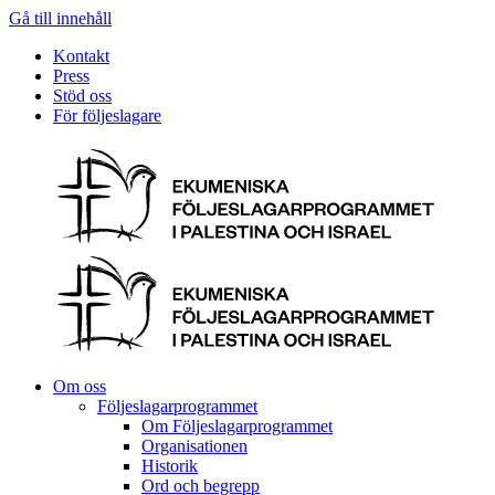
Gå till innehåll
Kontakt
Press
Stöd oss
För följeslagare
Om oss
Följeslagarprogrammet
Om Följeslagarprogrammet
Organisationen
Historik
Ord och begrepp