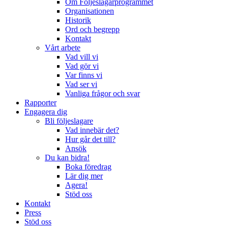
Om Följeslagarprogrammet
Organisationen
Historik
Ord och begrepp
Kontakt
Vårt arbete
Vad vill vi
Vad gör vi
Var finns vi
Vad ser vi
Vanliga frågor och svar
Rapporter
Engagera dig
Bli följeslagare
Vad innebär det?
Hur går det till?
Ansök
Du kan bidra!
Boka föredrag
Lär dig mer
Agera!
Stöd oss
Kontakt
Press
Stöd oss