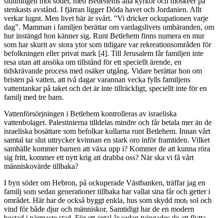
sluttningen mot söder, med Betlehems alla kyrkor och moskéer på
stenkasts avstånd. I fjärran ligger Döda havet och Jordanien. Allt
verkar lugnt. Men livet här är svårt. ”Vi dricker ockupationen varje
dag”. Mamman i familjen berättar om vardagslivets umbäranden, om
hur instängd hon känner sig. Runt Betlehem finns numera en mur
som har skurit av stora ytor som tidigare var rekreationsområden för
befolkningen eller privat mark
[4]
. Till Jerusalem får familjen inte
resa utan att ansöka om tillstånd för ett speciellt ärende, en
tidskrävande process med osäker utgång. Vidare berättar hon om
bristen på vatten, att två dagar varannan vecka fylls familjens
vattentankar på taket och det är inte tillräckligt, speciellt inte för en
familj med tre barn.
Vattenförsörjningen i Betlehem kontrolleras av israeliska
vattenbolaget. Palestinierna tilldelas mindre och får betala mer än de
israeliska bosättare som befolkar kullarna runt Betlehem. Innan vårt
samtal tar slut uttrycker kvinnan en stark oro inför framtiden. Vilket
samhälle kommer barnen att växa upp i? Kommer de att kunna röra
sig fritt, kommer ett nytt krig att drabba oss? När ska vi få vårt
människovärde tillbaka?
I byn söder om Hebron, på ockuperade Västbanken
,
träffar jag en
familj som sedan generationer tillbaka har vallat sina får och getter i
området. Här har de också byggt enkla, hus som skydd mot
,
sol och
vind för både djur och människor. Samtidigt har de en modern
bostad i närmaste stad. För ett antal år sedan tvingades de att flytta