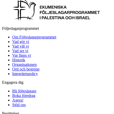
Följeslagarprogrammet
Om Följeslagarprogrammet
Vad gör vi
Vad vill vi
Vad ser vi
Var finns vi
Historik
Organisationen
Ord och begrepp
Integritetspolicy
Engagera dig
Bli följeslagare
Boka föredrag
Agera!
Stöd oss
Berättelser