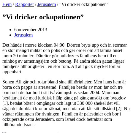
Hem
/
Rapporter
/
Jerusalem
/
”Vi dricker ockupationen”
”Vi dricker ockupationen”
6 november 2013
Jerusalem
Det hände i morse klockan 04:00. Dörren bryts upp och in stormar
en stor mängd militär och polis och ger order om att lämna huset
inom 20 minuter. Därefter gör bulldozers familjens hem till en
ruinhög av armeringsjärn och betong. På andra sidan gatan ligger
familjens tillhörigheter i en stor röra. Att allt gick mycket fort är
uppenbart.
Sonen Ali går och rotar bland sina tillhörigheter. Men hans hem är
borta och pappa är arresterad. Familjen består av mor, far och tre
barn och de har bott i sitt tvåvåningshus sedan 2004. Mamman
berättar att de med juridisk hjälp gång på gång ansökt om bygglov
[1]
, betalat böter i omgångar och lagt ut 330 000 shekel det vill
säga det dubbla i kronor räknat, men utan att fått sitt tillstånd
[2]
. Nu
väntar räkningen för rivningen. Familjen är palestinier och bor i
ockuperade östra Jerusalem, som Israel dock betraktar som
tillhörande Israel.