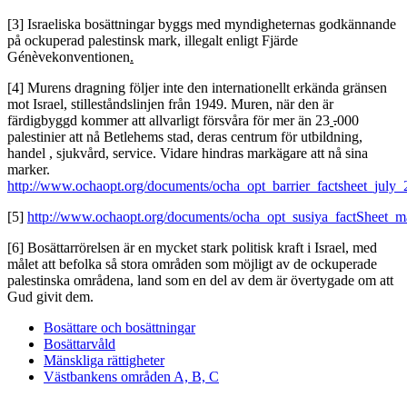
[3]
Israeliska bosättningar byggs med myndigheternas godkännande
på ockuperad palestinsk mark, illegalt enligt Fjärde
Génèvekonventionen
.
[4]
Murens dragning följer inte den internationellt erkända gränsen
mot Israel, stilleståndslinjen från 1949. Muren, när den är
färdigbyggd kommer att allvarligt försvåra för mer än 23
.
000
palestinier att nå Betlehems stad, deras centrum för utbildning,
handel , sjukvård, service. Vidare hindras markägare att nå sina
marker.
http://www.ochaopt.org/documents/ocha_opt_barrier_factsheet_july_
[5]
http://www.ochaopt.org/documents/ocha_opt_susiya_factSheet_m
[6]
Bosättarrörelsen är en mycket stark politisk kraft i Israel, med
målet att befolka så stora områden som möjligt av de ockuperade
palestinska områdena, land som en del av dem är övertygade om att
Gud givit dem.
Bosättare och bosättningar
Bosättarvåld
Mänskliga rättigheter
Västbankens områden A, B, C