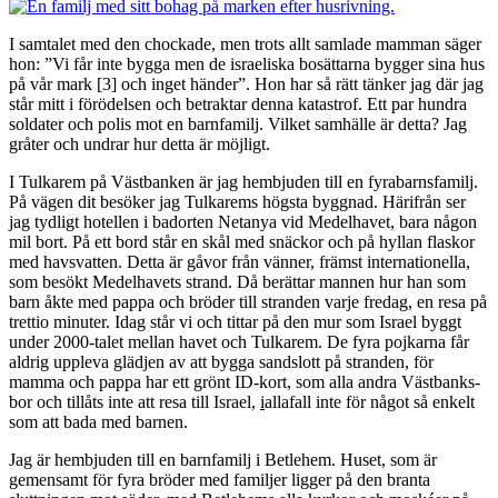
I samtalet med den chockade, men trots allt samlade mamman säger
hon: ”Vi får inte bygga men de israeliska bosättarna bygger sina hus
på vår mark
[3]
och inget händer”. Hon har så rätt tänker jag där jag
står mitt i förödelsen och betraktar denna katastrof. Ett par hundra
soldater och polis mot en barnfamilj. Vilket samhälle är detta? Jag
gråter och undrar hur detta är möjligt.
I Tulkarem på Västbanken är jag hembjuden till en fyrabarnsfamilj.
På vägen dit besöker jag Tulkarems högsta byggnad. Härifrån ser
jag tydligt hotellen i badorten Netanya vid Medelhavet, bara någon
mil bort. På ett bord står en skål med snäckor och på hyllan flaskor
med havsvatten. Detta är gåvor från vänner, främst internationella,
som besökt Medelhavets strand. Då berättar mannen hur han som
barn åkte med pappa och bröder till stranden varje fredag, en resa på
trettio minuter. Idag står vi och tittar på den mur som Israel byggt
under 2000-talet mellan havet och Tulkarem. De fyra pojkarna får
aldrig uppleva glädjen av att bygga sandslott på stranden, för
mamma och pappa har ett grönt ID-kort, som alla andra Västbanks-
bor och tillåts inte att resa till Israel,
i
allafall inte för något så enkelt
som att bada med barnen.
Jag är hembjuden till en barnfamilj i Betlehem. Huset, som är
gemensamt för fyra bröder med familjer ligger på den branta