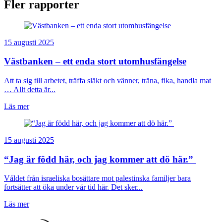
Fler rapporter
15 augusti 2025
Västbanken – ett enda stort utomhusfängelse
Att ta sig till arbetet, träffa släkt och vänner, träna, fika, handla mat
… Allt detta är...
Läs mer
15 augusti 2025
“Jag är född här, och jag kommer att dö här.”
Våldet från israeliska bosättare mot palestinska familjer bara
fortsätter att öka under vår tid här. Det sker...
Läs mer