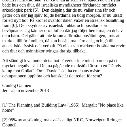
både hus och djur, då israeliska myndigheter förklarade området
arkeologisk park
[5]
. Den dalgång där de nu vallar sina får och
getter och där jag själv följde herdarna en tidig morgon, är nu utsatt
för ett nytt hot. På krönet ovanför dalen växer en israelisk bosättning
fram
[6]
. Den skyddas av israelisk militär och bosättarna är
beväpnade. Jag känner oro i luften där jag följer herdarna, en del av
dem barn. Det gäller att inte komma för nära bosättningen, trots att
marken tillhör familjen, då kan bosättarna närma sig och gå till
attack både fysisk och verbalt. På olika sätt markerar bosättarna revir
och djur och människor tvingas dra sig tillbaka.
Att ständigt leva under detta hot påverkar inte minst barnen på ett
mycket negativt sätt. Denna pågående markstöld är som en ”Davis
kamp mot Goliat”. Om ”David” ska ha en chans måste
ockupationen upphöra och kanske är det redan för sent?
Gunlög Galmén
Jerusalem november 2013
[1]
The Planning and Building Law (1965). Margalit ”No place like
home”
[2]
95% av ansökningarna avslås enligt NRC, Norweigen Refugee
Council
.