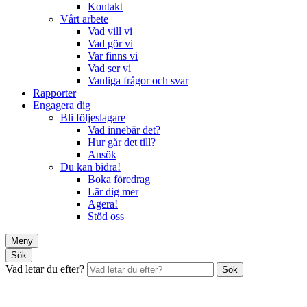
Kontakt
Vårt arbete
Vad vill vi
Vad gör vi
Var finns vi
Vad ser vi
Vanliga frågor och svar
Rapporter
Engagera dig
Bli följeslagare
Vad innebär det?
Hur går det till?
Ansök
Du kan bidra!
Boka föredrag
Lär dig mer
Agera!
Stöd oss
Meny
Sök
Vad letar du efter?
Sök