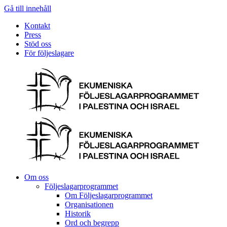
Gå till innehåll
Kontakt
Press
Stöd oss
För följeslagare
Om oss
Följeslagarprogrammet
Om Följeslagarprogrammet
Organisationen
Historik
Ord och begrepp