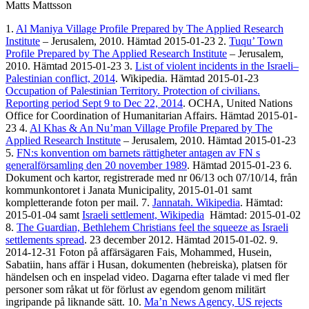
Matts Mattsson
1.
Al Maniya Village Profile Prepared by The Applied Research
Institute
– Jerusalem, 2010. Hämtad 2015-01-23 2.
Tuqu’ Town
Profile Prepared by The Applied Research Institute
– Jerusalem,
2010. Hämtad 2015-01-23 3.
List of violent incidents in the Israeli–
Palestinian conflict, 2014
. Wikipedia. Hämtad 2015-01-23
Occupation of Palestinian Territory. Protection of civilians.
Reporting period Sept 9 to Dec 22, 2014
. OCHA, United Nations
Office for Coordination of Humanitarian Affairs. Hämtad 2015-01-
23 4.
Al Khas & An Nu’man Village Profile Prepared by The
Applied Research Institute
– Jerusalem, 2010. Hämtad 2015-01-23
5.
FN:s konvention om barnets rättigheter antagen av FN s
generalförsamling den 20 november 1989
. Hämtad 2015-01-23 6.
Dokument och kartor, registrerade med nr 06/13 och 07/10/14, från
kommunkontoret i Janata Municipality, 2015-01-01 samt
kompletterande foton per mail. 7.
Jannatah. Wikipedia
. Hämtad:
2015-01-04 samt
Israeli settlement, Wikipedia
Hämtad: 2015-01-02
8.
The Guardian, Bethlehem Christians feel the squeeze as Israeli
settlements spread
. 23 december 2012. Hämtad 2015-01-02. 9.
2014-12-31 Foton på affärsägaren Fais, Mohammed, Husein,
Sabatiin, hans affär i Husan, dokumenten (hebreiska), platsen för
händelsen och en inspelad video. Dagarna efter talade vi med fler
personer som råkat ut för förlust av egendom genom militärt
ingripande på liknande sätt. 10.
Ma’n News Agency, US rejects