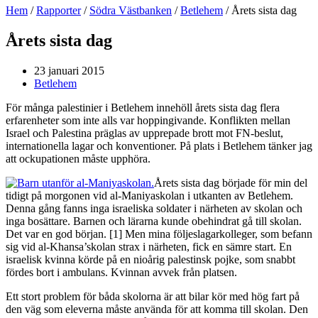
Hem
/
Rapporter
/
Södra Västbanken
/
Betlehem
/
Årets sista dag
Årets sista dag
23 januari 2015
Betlehem
För många palestinier i Betlehem innehöll årets sista dag flera
erfarenheter som inte alls var hoppingivande. Konflikten mellan
Israel och Palestina präglas av upprepade brott mot FN-beslut,
internationella lagar och konventioner. På plats i Betlehem tänker jag
att ockupationen måste upphöra.
Årets sista dag började för min del
tidigt på morgonen vid al-Maniyaskolan i utkanten av Betlehem.
Denna gång fanns inga israeliska soldater i närheten av skolan och
inga bosättare. Barnen och lärarna kunde obehindrat gå till skolan.
Det var en god början. [1] Men mina följeslagarkolleger, som befann
sig vid al-Khansa’skolan strax i närheten, fick en sämre start. En
israelisk kvinna körde på en nioårig palestinsk pojke, som snabbt
fördes bort i ambulans. Kvinnan avvek från platsen.
Ett stort problem för båda skolorna är att bilar kör med hög fart på
den väg som eleverna måste använda för att komma till skolan. Den