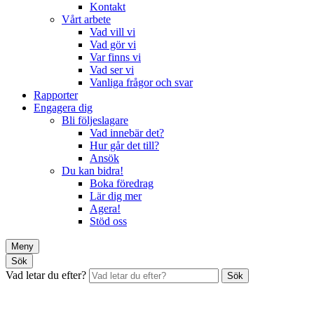
Kontakt
Vårt arbete
Vad vill vi
Vad gör vi
Var finns vi
Vad ser vi
Vanliga frågor och svar
Rapporter
Engagera dig
Bli följeslagare
Vad innebär det?
Hur går det till?
Ansök
Du kan bidra!
Boka föredrag
Lär dig mer
Agera!
Stöd oss
Meny
Sök
Vad letar du efter?
Sök