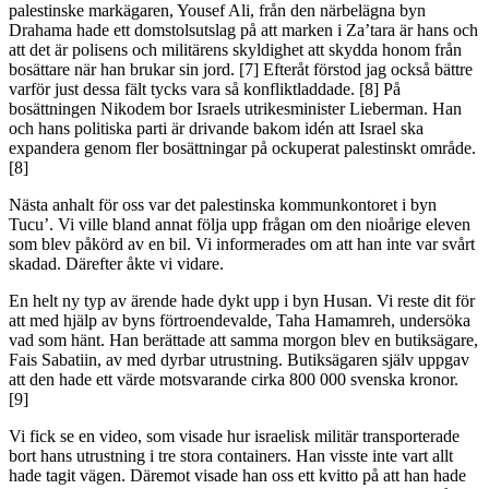
palestinske markägaren, Yousef Ali, från den närbelägna byn
Drahama hade ett domstolsutslag på att marken i Za’tara är hans och
att det är polisens och militärens skyldighet att skydda honom från
bosättare när han brukar sin jord. [7] Efteråt förstod jag också bättre
varför just dessa fält tycks vara så konfliktladdade. [8] På
bosättningen Nikodem bor Israels utrikesminister Lieberman. Han
och hans politiska parti är drivande bakom idén att Israel ska
expandera genom fler bosättningar på ockuperat palestinskt område.
[8]
Nästa anhalt för oss var det palestinska kommunkontoret i byn
Tucu’. Vi ville bland annat följa upp frågan om den nioårige eleven
som blev påkörd av en bil. Vi informerades om att han inte var svårt
skadad. Därefter åkte vi vidare.
En helt ny typ av ärende hade dykt upp i byn Husan. Vi reste dit för
att med hjälp av byns förtroendevalde, Taha Hamamreh, undersöka
vad som hänt. Han berättade att samma morgon blev en butiksägare,
Fais Sabatiin, av med dyrbar utrustning. Butiksägaren själv uppgav
att den hade ett värde motsvarande cirka 800 000 svenska kronor.
[9]
Vi fick se en video, som visade hur israelisk militär transporterade
bort hans utrustning i tre stora containers. Han visste inte vart allt
hade tagit vägen. Däremot visade han oss ett kvitto på att han hade