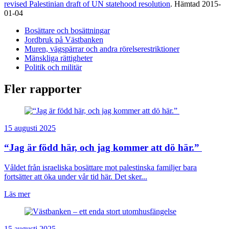
revised Palestinian draft of UN statehood resolution
. Hämtad 2015-
01-04
Bosättare och bosättningar
Jordbruk på Västbanken
Muren, vägspärrar och andra rörelserestriktioner
Mänskliga rättigheter
Politik och militär
Fler rapporter
15 augusti 2025
“Jag är född här, och jag kommer att dö här.”
Våldet från israeliska bosättare mot palestinska familjer bara
fortsätter att öka under vår tid här. Det sker...
Läs mer
15 augusti 2025