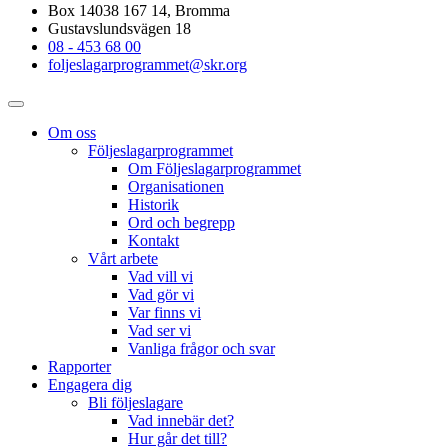
Box 14038 167 14, Bromma
Gustavslundsvägen 18
08 - 453 68 00
foljeslagarprogrammet@skr.org
Om oss
Följeslagarprogrammet
Om Följeslagarprogrammet
Organisationen
Historik
Ord och begrepp
Kontakt
Vårt arbete
Vad vill vi
Vad gör vi
Var finns vi
Vad ser vi
Vanliga frågor och svar
Rapporter
Engagera dig
Bli följeslagare
Vad innebär det?
Hur går det till?