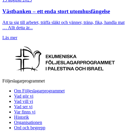
Västbanken – ett enda stort utomhusfängelse
Att ta sig till arbetet, träffa släkt och vänner, träna, fika, handla mat
… Allt detta är...
Läs mer
Följeslagarprogrammet
Om Följeslagarprogrammet
Vad gör vi
Vad vill vi
Vad ser vi
Var finns vi
Historik
Organisationen
Ord och begrepp