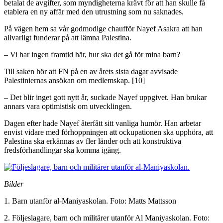
betalat de avgifter, som myndigheterna krävt för att han skulle få
etablera en ny affär med den utrustning som nu saknades.
På vägen hem sa vår godmodige chaufför Nayef Asakra att han
allvarligt funderar på att lämna Palestina.
– Vi har ingen framtid här, hur ska det gå för mina barn?
Till saken hör att FN på en av årets sista dagar avvisade
Palestiniernas ansökan om medlemskap. [10]
– Det blir inget gott nytt år, suckade Nayef uppgivet. Han brukar
annars vara optimistisk om utvecklingen.
Dagen efter hade Nayef återfått sitt vanliga humör. Han arbetar
envist vidare med förhoppningen att ockupationen ska upphöra, att
Palestina ska erkännas av fler länder och att konstruktiva
fredsförhandlingar ska komma igång.
Bilder
1. Barn utanför al-Maniyaskolan. Foto: Matts Mattsson
2. Följeslagare, barn och militärer utanför Al Maniyaskolan. Foto: