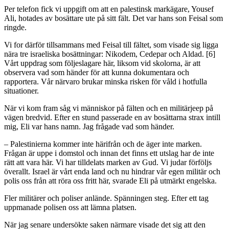
Per telefon fick vi uppgift om att en palestinsk markägare, Yousef
Ali, hotades av bosättare ute på sitt fält. Det var hans son Feisal som
ringde.
Vi for därför tillsammans med Feisal till fältet, som visade sig ligga
nära tre israeliska bosättningar: Nikodem, Cedepar och Aldad. [6]
Vårt uppdrag som följeslagare här, liksom vid skolorna, är att
observera vad som händer för att kunna dokumentara och
rapportera. Vår närvaro brukar minska risken för våld i hotfulla
situationer.
När vi kom fram såg vi människor på fälten och en militärjeep på
vägen bredvid. Efter en stund passerade en av bosättarna strax intill
mig, Eli var hans namn. Jag frågade vad som händer.
– Palestinierna kommer inte härifrån och de äger inte marken.
Frågan är uppe i domstol och innan det finns ett utslag har de inte
rätt att vara här. Vi har tilldelats marken av Gud. Vi judar förföljs
överallt. Israel är vårt enda land och nu hindrar vår egen militär och
polis oss från att röra oss fritt här, svarade Eli på utmärkt engelska.
Fler militärer och poliser anlände. Spänningen steg. Efter ett tag
uppmanade polisen oss att lämna platsen.
När jag senare undersökte saken närmare visade det sig att den