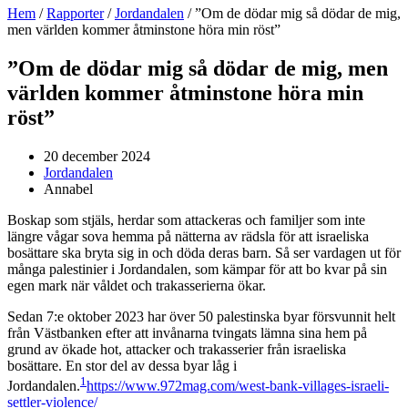
Hem
/
Rapporter
/
Jordandalen
/
”Om de dödar mig så dödar de mig,
men världen kommer åtminstone höra min röst”
”Om de dödar mig så dödar de mig, men
världen kommer åtminstone höra min
röst”
20 december 2024
Jordandalen
Annabel
Boskap som stjäls, herdar som attackeras och familjer som inte
längre vågar sova hemma på nätterna av rädsla för att israeliska
bosättare ska bryta sig in och döda deras barn. Så ser vardagen ut för
många palestinier i Jordandalen, som kämpar för att bo kvar på sin
egen mark när våldet och trakasserierna ökar.
Sedan 7:e oktober 2023 har över 50 palestinska byar försvunnit helt
från Västbanken efter att invånarna tvingats lämna sina hem på
grund av ökade hot, attacker och trakasserier från israeliska
bosättare. En stor del av dessa byar låg i
1
Jordandalen.
https://www.972mag.com/west-bank-villages-israeli-
settler-violence/