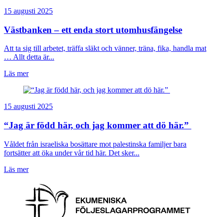
15 augusti 2025
Västbanken – ett enda stort utomhusfängelse
Att ta sig till arbetet, träffa släkt och vänner, träna, fika, handla mat
… Allt detta är...
Läs mer
15 augusti 2025
“Jag är född här, och jag kommer att dö här.”
Våldet från israeliska bosättare mot palestinska familjer bara
fortsätter att öka under vår tid här. Det sker...
Läs mer