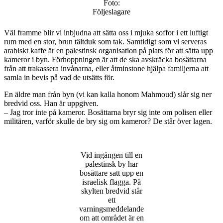
Foto:
Följeslagare
Väl framme blir vi inbjudna att sätta oss i mjuka soffor i ett luftigt
rum med en stor, brun tältduk som tak. Samtidigt som vi serveras
arabiskt kaffe är en palestinsk organisation på plats för att sätta upp
kameror i byn. Förhoppningen är att de ska avskräcka bosättarna
från att trakassera invånarna, eller åtminstone hjälpa familjerna att
samla in bevis på vad de utsätts för.
En äldre man från byn (vi kan kalla honom Mahmoud) slår sig ner
bredvid oss. Han är uppgiven.
– Jag tror inte på kameror. Bosättarna bryr sig inte om polisen eller
militären, varför skulle de bry sig om kameror? De står över lagen.
Vid ingången till en
palestinsk by har
bosättare satt upp en
israelisk flagga. På
skylten bredvid står
ett
varningsmeddelande
om att området är en