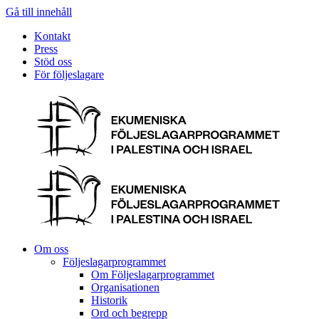
Gå till innehåll
Kontakt
Press
Stöd oss
För följeslagare
Om oss
Följeslagarprogrammet
Om Följeslagarprogrammet
Organisationen
Historik
Ord och begrepp