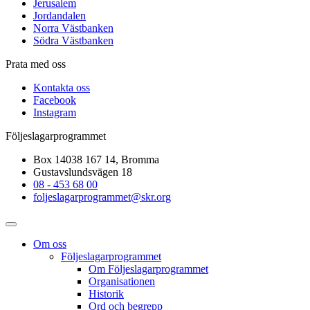
Jerusalem
Jordandalen
Norra Västbanken
Södra Västbanken
Prata med oss
Kontakta oss
Facebook
Instagram
Följeslagarprogrammet
Box 14038 167 14, Bromma
Gustavslundsvägen 18
08 - 453 68 00
foljeslagarprogrammet@skr.org
Om oss
Följeslagarprogrammet
Om Följeslagarprogrammet
Organisationen
Historik
Ord och begrepp