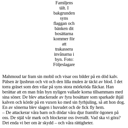
Familjens
tält. I
bakgrunden
syns
flaggan och
bänken dit
bosättarna
kommer för
att
trakassera
invånarna i
byn. Foto:
Följeslagare
Mahmoud tar fram sin mobil och visar oss bilder på en död kalv.
Pälsen är ljusbrun och vit och den lilla mulen är täckt av blod. I det
torra gräset som den vilar på syns stora mörkröda fläckar. Han
berättar att en man från byn nyligen vallade korna tillsammans med
sina söner. De blev attackerade av fyra bosättare som sparkade ihjäl
kalven och körde på en vuxen ko med sin fyrhjuling, så att hon dog.
En av sönerna blev slagen i huvudet och de fick fly hem.
– De attackerar våra barn och dödar våra djur framför ögonen på
oss. De stjäl vår mark och blockerar oss överallt. Vad ska vi göra?
Det enda vi ber om är skydd – och våra rättigheter.