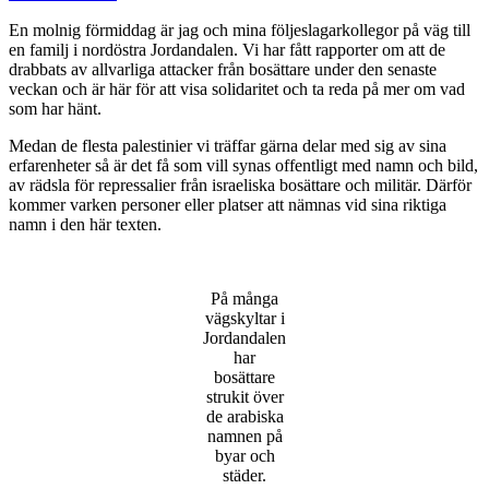
En molnig förmiddag är jag och mina följeslagarkollegor på väg till
en familj i nordöstra Jordandalen. Vi har fått rapporter om att de
drabbats av allvarliga attacker från bosättare under den senaste
veckan och är här för att visa solidaritet och ta reda på mer om vad
som har hänt.
Medan de flesta palestinier vi träffar gärna delar med sig av sina
erfarenheter så är det få som vill synas offentligt med namn och bild,
av rädsla för repressalier från israeliska bosättare och militär. Därför
kommer varken personer eller platser att nämnas vid sina riktiga
namn i den här texten.
På många
vägskyltar i
Jordandalen
har
bosättare
strukit över
de arabiska
namnen på
byar och
städer.