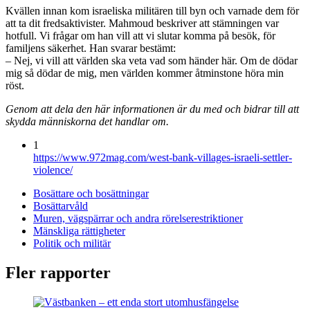
Kvällen innan kom israeliska militären till byn och varnade dem för
att ta dit fredsaktivister. Mahmoud beskriver att stämningen var
hotfull. Vi frågar om han vill att vi slutar komma på besök, för
familjens säkerhet. Han svarar bestämt:
– Nej, vi vill att världen ska veta vad som händer här. Om de dödar
mig så dödar de mig, men världen kommer åtminstone höra min
röst.
Genom att dela den här informationen är du med och bidrar till att
skydda människorna det handlar om.
1
https://www.972mag.com/west-bank-villages-israeli-settler-
violence/
Bosättare och bosättningar
Bosättarvåld
Muren, vägspärrar och andra rörelserestriktioner
Mänskliga rättigheter
Politik och militär
Fler rapporter