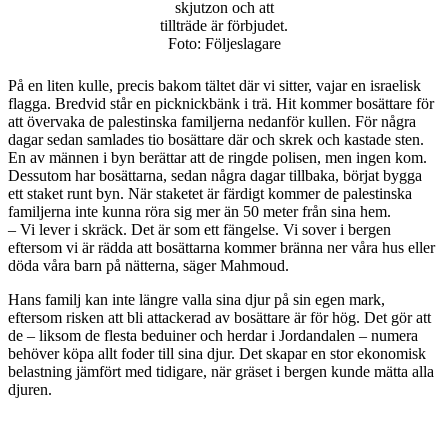
skjutzon och att
tillträde är förbjudet.
Foto: Följeslagare
På en liten kulle, precis bakom tältet där vi sitter, vajar en israelisk
flagga. Bredvid står en picknickbänk i trä. Hit kommer bosättare för
att övervaka de palestinska familjerna nedanför kullen. För några
dagar sedan samlades tio bosättare där och skrek och kastade sten.
En av männen i byn berättar att de ringde polisen, men ingen kom.
Dessutom har bosättarna, sedan några dagar tillbaka, börjat bygga
ett staket runt byn. När staketet är färdigt kommer de palestinska
familjerna inte kunna röra sig mer än 50 meter från sina hem.
– Vi lever i skräck. Det är som ett fängelse. Vi sover i bergen
eftersom vi är rädda att bosättarna kommer bränna ner våra hus eller
döda våra barn på nätterna, säger Mahmoud.
Hans familj kan inte längre valla sina djur på sin egen mark,
eftersom risken att bli attackerad av bosättare är för hög. Det gör att
de – liksom de flesta beduiner och herdar i Jordandalen – numera
behöver köpa allt foder till sina djur. Det skapar en stor ekonomisk
belastning jämfört med tidigare, när gräset i bergen kunde mätta alla
djuren.