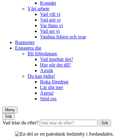
Kontakt
Vårt arbete
Vad vill vi
Vad gör vi
Var finns vi
Vad ser vi
Vanliga frågor och svar
Rapporter
Engagera dig
Bli följeslagare
Vad innebär det?
Hur går det till?
Ansök
Du kan bidra!
Boka föredrag
Lär dig mer
Agera!
Stöd oss
Meny
Sök
Vad letar du efter?
Sök