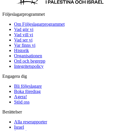
Följeslagarprogrammet
Om Följeslagarprogrammet
Vad gör vi
Vad vill vi
Vad ser vi
Var finns vi
Historik
Organisationen
Ord och begrepp
Integritetspolicy
Engagera dig
Bli följeslagare
Boka föredrag
Agera!
Stöd oss
Berättelser
Alla reserapporter
Israel