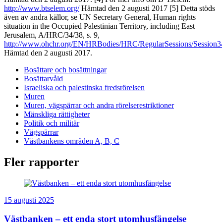
http://www.btselem.org/
Hämtad den 2 augusti 2017 [5] Detta stöds
även av andra källor, se UN Secretary General, Human rights
situation in the Occupied Palestinian Territory, including East
Jerusalem, A/HRC/34/38, s. 9,
http://www.ohchr.org/EN/HRBodies/HRC/RegularSessions/Session34
Hämtad den 2 augusti 2017.
Bosättare och bosättningar
Bosättarvåld
Israeliska och palestinska fredsrörelsen
Muren
Muren, vägspärrar och andra rörelserestriktioner
Mänskliga rättigheter
Politik och militär
Vägspärrar
Västbankens områden A, B, C
Fler rapporter
15 augusti 2025
Västbanken – ett enda stort utomhusfängelse