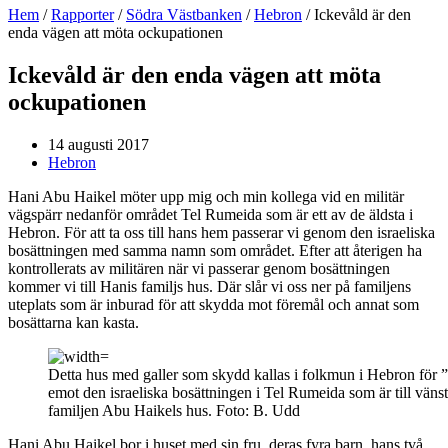
Hem
/
Rapporter
/
Södra Västbanken
/
Hebron
/
Ickevåld är den
enda vägen att möta ockupationen
Ickevåld är den enda vägen att möta
ockupationen
14 augusti 2017
Hebron
Hani Abu Haikel möter upp mig och min kollega vid en militär
vägspärr nedanför området Tel Rumeida som är ett av de äldsta i
Hebron. För att ta oss till hans hem passerar vi genom den israeliska
bosättningen med samma namn som området. Efter att återigen ha
kontrollerats av militären när vi passerar genom bosättningen
kommer vi till Hanis familjs hus. Där slår vi oss ner på familjens
uteplats som är inburad för att skydda mot föremål och annat som
bosättarna kan kasta.
Detta hus med galler som skydd kallas i folkmun i Hebron för ”
emot den israeliska bosättningen i Tel Rumeida som är till vänste
familjen Abu Haikels hus. Foto: B. Udd
Hani Abu Haikel bor i huset med sin fru, deras fyra barn, hans två