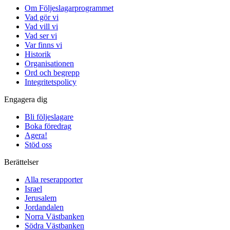
Om Följeslagarprogrammet
Vad gör vi
Vad vill vi
Vad ser vi
Var finns vi
Historik
Organisationen
Ord och begrepp
Integritetspolicy
Engagera dig
Bli följeslagare
Boka föredrag
Agera!
Stöd oss
Berättelser
Alla reserapporter
Israel
Jerusalem
Jordandalen
Norra Västbanken
Södra Västbanken