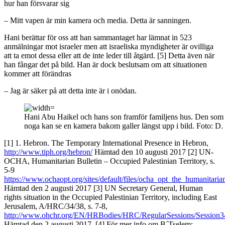
hur han försvarar sig
– Mitt vapen är min kamera och media. Detta är sanningen.
Hani berättar för oss att han sammantaget har lämnat in 523
anmälningar mot israeler men att israeliska myndigheter är ovilliga
att ta emot dessa eller att de inte leder till åtgärd. [5] Detta även när
han fångar det på bild. Han är dock beslutsam om att situationen
kommer att förändras
– Jag är säker på att detta inte är i onödan.
Hani Abu Haikel och hans son framför familjens hus. Den som t
noga kan se en kamera bakom galler längst upp i bild. Foto: D
[1] 1. Hebron. The Temporary International Presence in Hebron,
http://www.tiph.org/hebron/
Hämtad den 10 augusti 2017 [2] UN-
OCHA, Humanitarian Bulletin – Occupied Palestinian Territory, s.
5-9
https://www.ochaopt.org/sites/default/files/ocha_opt_the_humanitar
Hämtad den 2 augusti 2017 [3] UN Secretary General, Human
rights situation in the Occupied Palestinian Territory, including East
Jerusalem, A/HRC/34/38, s. 7-8,
http://www.ohchr.org/EN/HRBodies/HRC/RegularSessions/Session34
Hämtad den 2 augusti 2017. [4] För mer info om B´Tselem: