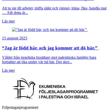
Att ta sig till arbetet, träffa släkt och vänner, träna, fika, handla mat
… Allt detta är...
Läs mer
15 augusti 2025
“Jag är född här, och jag kommer att dö här.”
Våldet från israeliska bosättare mot palestinska familjer bara
fortsätter att öka under vår tid här. Det sker...
Läs mer
Följeslagarprogrammet