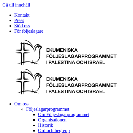
Gå till innehåll
Kontakt
Press
Stöd oss
För följeslagare
Om oss
Följeslagarprogrammet
Om Följeslagarprogrammet
Organisationen
Historik
Ord och begrepp