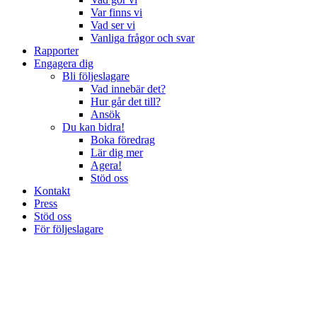
Var finns vi
Vad ser vi
Vanliga frågor och svar
Rapporter
Engagera dig
Bli följeslagare
Vad innebär det?
Hur går det till?
Ansök
Du kan bidra!
Boka föredrag
Lär dig mer
Agera!
Stöd oss
Kontakt
Press
Stöd oss
För följeslagare