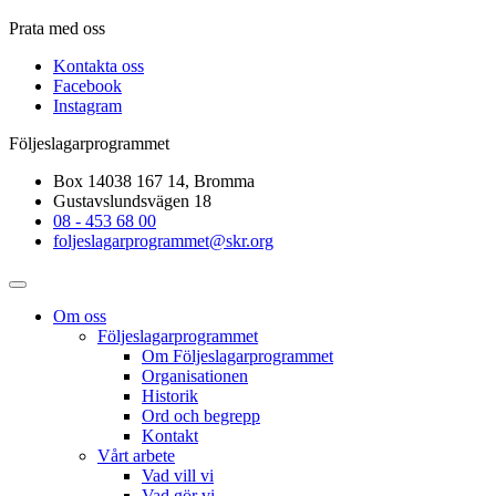
Prata med oss
Kontakta oss
Facebook
Instagram
Följeslagarprogrammet
Box 14038 167 14, Bromma
Gustavslundsvägen 18
08 - 453 68 00
foljeslagarprogrammet@skr.org
Om oss
Följeslagarprogrammet
Om Följeslagarprogrammet
Organisationen
Historik
Ord och begrepp
Kontakt
Vårt arbete
Vad vill vi
Vad gör vi