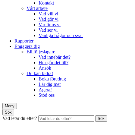
Kontakt
Vårt arbete
Vad vill vi
Vad gör vi
Var finns vi
Vad ser vi
Vanliga frågor och svar
Rapporter
Engagera dig
Bli följeslagare
Vad innebär det?
Hur går det till?
Ansök
Du kan bidra!
Boka föredrag
Lär dig mer
Agera!
Stöd oss
Meny
Sök
Vad letar du efter?
Sök