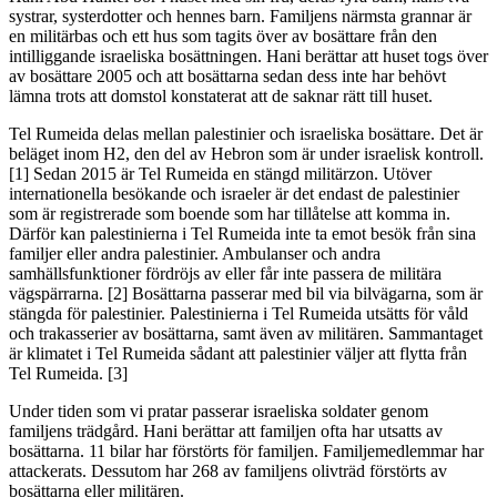
systrar, systerdotter och hennes barn. Familjens närmsta grannar är
en militärbas och ett hus som tagits över av bosättare från den
intilliggande israeliska bosättningen. Hani berättar att huset togs över
av bosättare 2005 och att bosättarna sedan dess inte har behövt
lämna trots att domstol konstaterat att de saknar rätt till huset.
Tel Rumeida delas mellan palestinier och israeliska bosättare. Det är
beläget inom H2, den del av Hebron som är under israelisk kontroll.
[1] Sedan 2015 är Tel Rumeida en stängd militärzon. Utöver
internationella besökande och israeler är det endast de palestinier
som är registrerade som boende som har tillåtelse att komma in.
Därför kan palestinierna i Tel Rumeida inte ta emot besök från sina
familjer eller andra palestinier. Ambulanser och andra
samhällsfunktioner fördröjs av eller får inte passera de militära
vägspärrarna. [2] Bosättarna passerar med bil via bilvägarna, som är
stängda för palestinier. Palestinierna i Tel Rumeida utsätts för våld
och trakasserier av bosättarna, samt även av militären. Sammantaget
är klimatet i Tel Rumeida sådant att palestinier väljer att flytta från
Tel Rumeida. [3]
Under tiden som vi pratar passerar israeliska soldater genom
familjens trädgård. Hani berättar att familjen ofta har utsatts av
bosättarna. 11 bilar har förstörts för familjen. Familjemedlemmar har
attackerats. Dessutom har 268 av familjens olivträd förstörts av
bosättarna eller militären.