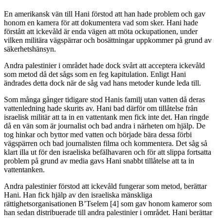
En amerikansk vän till Hani förstod att han hade problem och gav
honom en kamera för att dokumentera vad som sker. Hani hade
förstått att ickevåld är enda vägen att möta ockupationen, under
vilken militära vägspärrar och bosättningar uppkommer på grund av
säkerhetshänsyn.
Andra palestinier i området hade dock svårt att acceptera ickevåld
som metod då det sågs som en feg kapitulation. Enligt Hani
ändrades detta dock när de såg vad hans metoder kunde leda till.
Som många gånger tidigare stod Hanis familj utan vatten då deras
vattenledning hade skurits av. Hani bad därför om tillåtelse från
israelisk militär att ta in en vattentank men fick inte det. Han ringde
då en vän som är journalist och bad andra i närheten om hjälp. De
tog hinkar och byttor med vatten och började bära dessa förbi
vägspärren och bad journalisten filma och kommentera. Det såg så
klart illa ut för den israeliska befälhavaren och för att slippa fortsatta
problem på grund av media gavs Hani snabbt tillåtelse att ta in
vattentanken.
Andra palestinier förstod att ickevåld fungerar som metod, berättar
Hani. Han fick hjälp av den israeliska mänskliga
rättighetsorganisationen B’Tselem [4] som gav honom kameror som
han sedan distribuerade till andra palestinier i området. Hani berättar