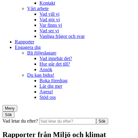
Kontakt
Vårt arbete
Vad vill vi
Vad gör vi
Var finns vi
Vad ser vi
Vanliga frågor och svar
Rapporter
Engagera dig
Bli följeslagare
Vad innebär det?
Hur går det till?
Ansök
Du kan bidra!
Boka föredrag
Lär dig mer
Agera!
Stöd oss
Meny
Sök
Vad letar du efter?
Sök
Rapporter från Miljö och klimat