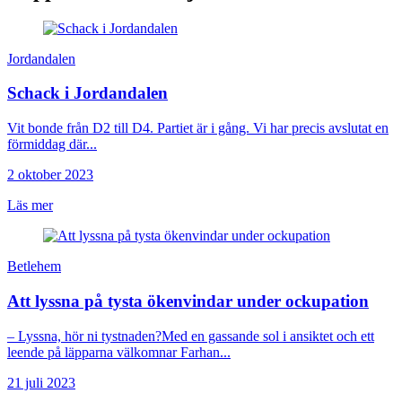
Jordandalen
Schack i Jordandalen
Vit bonde från D2 till D4. Partiet är i gång. Vi har precis avslutat en
förmiddag där...
2 oktober 2023
Läs mer
Betlehem
Att lyssna på tysta ökenvindar under ockupation
– Lyssna, hör ni tystnaden?Med en gassande sol i ansiktet och ett
leende på läpparna välkomnar Farhan...
21 juli 2023