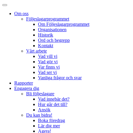
Om oss
Följeslagarprogrammet
Om Följeslagarprogrammet
Organisationen
Historik
Ord och begrepp
Kontakt
Vårt arbete
Vad vill vi
Vad gör vi
Var finns vi
Vad ser vi
Vanliga frågor och svar
Rapporter
Engagera dig
Bli följeslagare
Vad innebär det?
Hur går det till?
Ansök
Du kan bidra!
Boka föredrag
Lär dig mer
Agera!