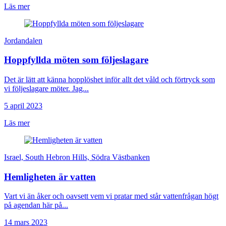
Läs mer
Jordandalen
Hoppfyllda möten som följeslagare
Det är lätt att känna hopplöshet inför allt det våld och förtryck som
vi följeslagare möter. Jag...
5 april 2023
Läs mer
Israel, South Hebron Hills, Södra Västbanken
Hemligheten är vatten
Vart vi än åker och oavsett vem vi pratar med står vattenfrågan högt
på agendan här på...
14 mars 2023