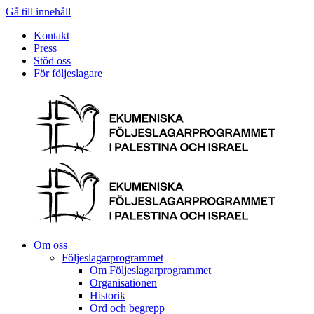
Gå till innehåll
Kontakt
Press
Stöd oss
För följeslagare
Om oss
Följeslagarprogrammet
Om Följeslagarprogrammet
Organisationen
Historik
Ord och begrepp