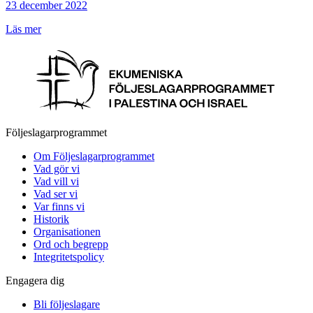
23 december 2022
Läs mer
Följeslagarprogrammet
Om Följeslagarprogrammet
Vad gör vi
Vad vill vi
Vad ser vi
Var finns vi
Historik
Organisationen
Ord och begrepp
Integritetspolicy
Engagera dig
Bli följeslagare